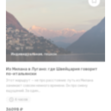
Индивидуальная
,
пешком
Из Милана в Лугано: где Швейцария говорит
по-итальянски
Этот маршрут — не про расстояние: путь из Милана
занимает совсем немного времени. Он про смену
ощущений. За один...
6 часов
36098 ₽