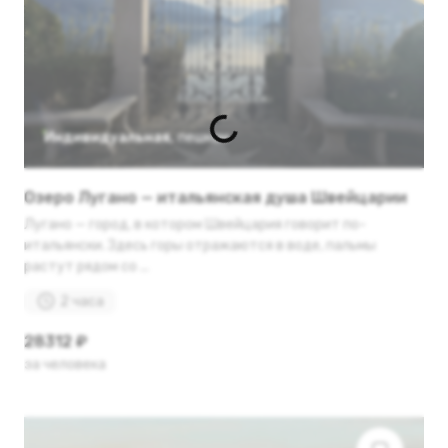
Индивидуальная
,
пешком
Озеро Лугано — итальянская душа Швейцарии
Лугано — город, в котором Швейцария говорит по-
итальянски. Здесь горы отражаются в воде, пальмы
растут рядом со ...
2 часа
28312 ₽
за человека