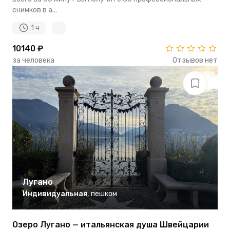
снимков в а...
1 ч
10140 ₽
за человека
Отзывов нет
Лугано
Индивидуальная
,
пешком
Озеро Лугано — итальянская душа Швейцарии