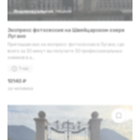
Индивидуальная
,
пешком
Экспресс фотосессия на Швейцарском озере
Лугано
Приглашаю вас на экспресс-фотосессию в Лугано, где
всего за 30 минут вы получите 30 профессиональных
снимков в а...
1 час
10140 ₽
за человека