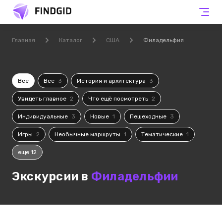
Главная
Каталог
США
Филадельфия
Все
Все
3
История и архитектура
3
Увидеть главное
2
Что ещё посмотреть
2
Индивидуальные
3
Новые
1
Пешеходные
3
Игры
2
Необычные маршруты
1
Тематические
1
еще 12
Экскурсии в
Филадельфии