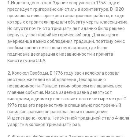
1. Индепенденс-холл. Здание сооружено в 1753 году и
преследует григорианский стиль в архитектуре. В 1820
произошла некоторые реставрационные работы, в ходе
которых строители придали объекту черты классицизма.
Но спустя почти сто тридцать лет зданию было решено
вернуть утративший исторический вид. Для каждого
американца важно соблюдения традиций, поэтому они с
особым трепетом относятся к зданию, где было
подписана декларация о независимости и принята
Конституция США.
2. Колокол Свободы. В 1776 году звон колокола созвал
местных жителей на объявление Декларации о
независимости. Раньше таким образом оглашались все
главные события. Масса изделия равна девятьсот
килограмм, а диаметр составляет почти четыре метра. С
1976 года его переместили в специально построенный
павильон, раньше он располагался в помещении
Индепенденс-холла. Неизменной традицией стало 4 июля
ударять в колокол тринадцать раз.