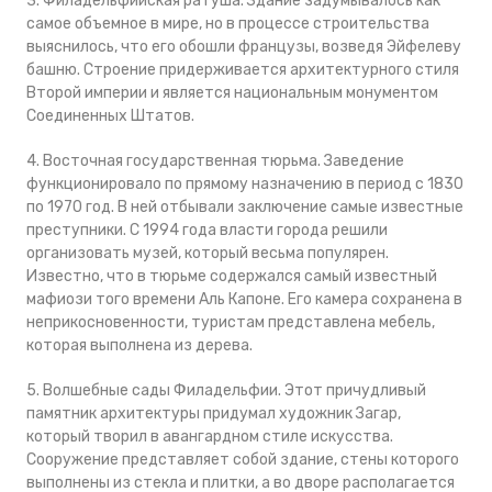
3. Филадельфийская ратуша. Здание задумывалось как
самое объемное в мире, но в процессе строительства
выяснилось, что его обошли французы, возведя Эйфелеву
башню. Строение придерживается архитектурного стиля
Второй империи и является национальным монументом
Соединенных Штатов.
4. Восточная государственная тюрьма. Заведение
функционировало по прямому назначению в период с 1830
по 1970 год. В ней отбывали заключение самые известные
преступники. С 1994 года власти города решили
организовать музей, который весьма популярен.
Известно, что в тюрьме содержался самый известный
мафиози того времени Аль Капоне. Его камера сохранена в
неприкосновенности, туристам представлена мебель,
которая выполнена из дерева.
5. Волшебные сады Филадельфии. Этот причудливый
памятник архитектуры придумал художник Загар,
который творил в авангардном стиле искусства.
Сооружение представляет собой здание, стены которого
выполнены из стекла и плитки, а во дворе располагается