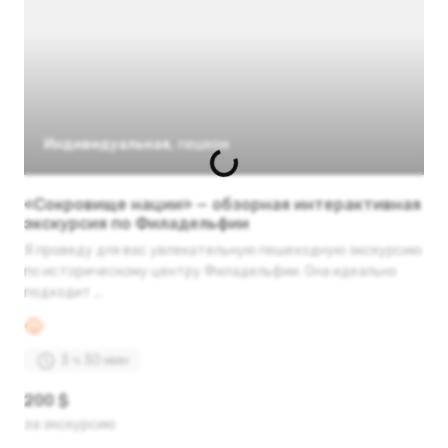
Индивидуальная
,
пешком
«Сокровище нации» — обзорная интерактивная
экскурсия по Филадельфии
Я проведу для вас увлекательную пешеходную экскурсию
по историческому центру Филадельфии. Она идеально
подходит ...
3 ч 30 мин
200 $
за экскурсию