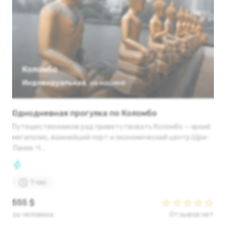
Коломбо
Индивидуальная
,
на машине
Однодневная прогулка по Коломбо
Путешественников рад приветствовать Коломбо — яркий
мегаполис, важнейший порт и экономический центр Шри-
Ланки. Ч...
1 час
555 $
за человека
Отзывов нет