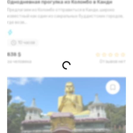
Однодневная прогулка из Коломбо в Канди
Предлагаем из Коломбо отправиться в Канди, широко
известный как один из сакральных буддистских городов,
где возв...
10 часов
838 $
за человека
Отзывов нет