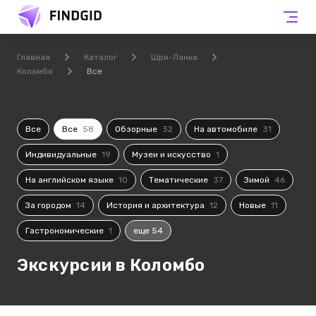
Главная
Каталог
Шри-Ланка
Коломбо
Все
Все
Все
58
Обзорные
32
На автомобиле
31
Индивидуальные
19
Музеи и искусство
1
На английском языке
10
Тематические
37
Зимой
46
За городом
14
История и архитектура
12
Новые
11
Гастрономические
1
еще 54
Экскурсии в Коломбо