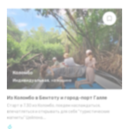
Коломбо
Индивидуальная
,
на машине
Из Коломбо в Бентоту и город-порт Галле
Старт в 7.30 из Коломбо, поедем наслаждаться,
впечатляться и открывать для себя "туристические
магниты" Цейлона....