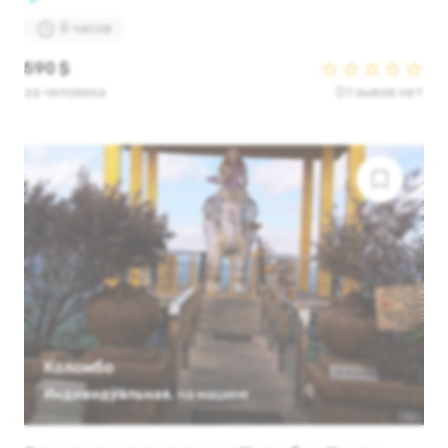
8 часов
590 $
за человека
Отзывов нет
Коломбо
Индивидуальная
,
на машине