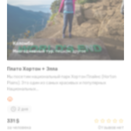
Коломбо
Многодневный тур
,
пешком
,
другое
Плато Хортон + Элла
Мы посетим национальный парк Хортон Плайнс (Horton
Plains). Это один из самых красивых и популярных
Национальных...
2 дня
331 $
за человека
Отзывов нет