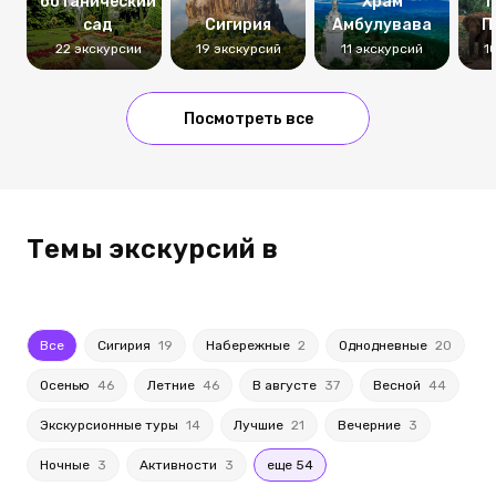
ботанический
Храм
п
сад
Сигирия
Амбулувава
П
22 экскурсии
19 экскурсий
11 экскурсий
1
Посмотреть все
Темы экскурсий в
Все
Сигирия
19
Набережные
2
Однодневные
20
Осенью
46
Летние
46
В августе
37
Весной
44
Экскурсионные туры
14
Лучшие
21
Вечерние
3
Ночные
3
Активности
3
еще 54