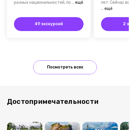
разных национальностей, по
...
ещё
лет. Сейчас в
...
ещё
49 экскурсий
2 э
Посмотреть всех
Достопримечательности
Королевский
С