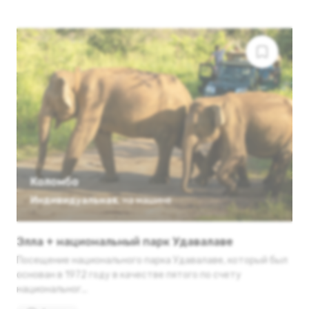
Коломбо
Индивидуальная
,
на машине
Элла + национальный парк Удавалаве
Посещение национального парка Удавалаве, который был
основан в 1972 году в качестве пятого по счету
национальног...