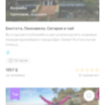
Коломбо
Групповая
,
на машине
Бентота, Пиннавела, Сигирия и чай
Вы отдыхаете в Коломбо и уже успели изучить знаковые
локации крупнейшего города Шри-Ланки? В этом случае
очень р...
12 часов
1357 $
за человека
Отзывов нет
Тур