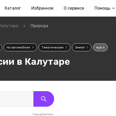
Каталог
Избранное
О сервисе
Помощь
Калутара
Природа
На автомобиле
4
Тематические
3
Зимой
5
еще 6
ии в Калутаре
Город/регион