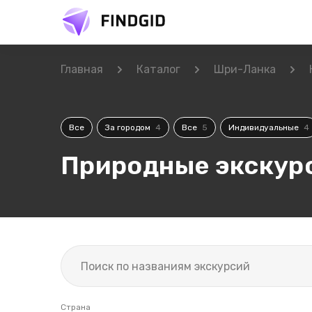
Главная
Каталог
Шри-Ланка
Все
За городом
4
Все
5
Индивидуальные
4
Природные экскурс
Страна