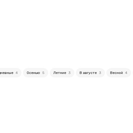
дневные
4
Осенью
5
Летние
3
В августе
3
Весной
4