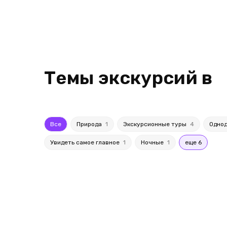
Темы экскурсий в
Все
Природа
1
Экскурсионные туры
4
Одно
Увидеть самое главное
1
Ночные
1
еще 6