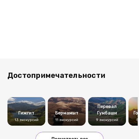
Достопримечательности
Перевал
Гижгит
Бермамыт
Гумбаши
Го
13 экскурсий
11 экскурсий
9 экскурсий
5