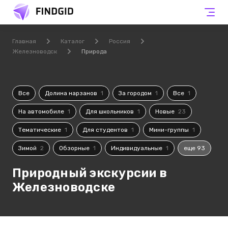
Главная
Каталог
Россия
Железноводск
Природа
Все
Долина нарзанов
1
За городом
1
Все
1
На автомобиле
1
Для школьников
1
Новые
23
Тематические
1
Для студентов
1
Мини-группы
1
Зимой
2
Обзорные
1
Индивидуальные
1
еще 93
Природный экскурсии в
Железноводске