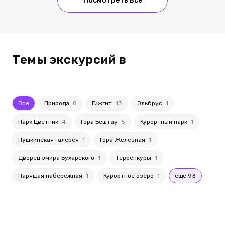
Посмотреть все
Темы экскурсий в
Все
Природа
8
Гижгит
13
Эльбрус
1
Парк Цветник
4
Гора Бештау
5
Курортный парк
1
Пушкинская галерея
1
Гора Железная
1
Дворец эмира Бухарского
1
Терренкуры
1
Парящая набережная
1
Курортное озеро
1
еще 93