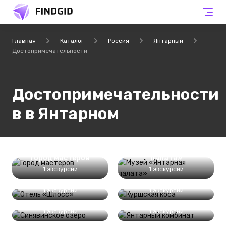
Главная
Каталог
Россия
Янтарный
Достопримечательности
Достопримечательности
в в Янтарном
Музей «Янтарная
Город мастеров
палата»
1 экскурсий
1 экскурсий
Отель «Шлосс»
Куршская коса
1 экскурсий
1 экскурсий
Синявинское озеро
Янтарный комбинат
1 экскурсий
1 экскурсий
Храм Казанской