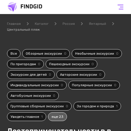
Главная
Каталог
Россия
Янтарный
Центральный пляж
Все
Обзорные экскурсии
0
Необычные экскурсии
0
По пригородам
0
Пешеходные экскурсии
0
Экскурсии для детей
0
Авторские экскурсии
0
Индивидуальные экскурсии
0
Популярные экскурсии
0
Автобусные экскурсии
0
Групповые сборные экскурсии
0
За городом и природа
1
Увидеть главное
1
еще 23