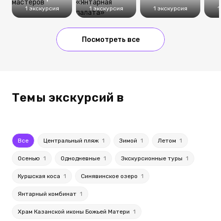
1 экскурсия
1 экскурсия
1 экскурсия
1
Посмотреть все
Темы экскурсий в
Все
Центральный пляж
1
Зимой
1
Летом
1
Осенью
1
Однодневные
1
Экскурсионные туры
1
Куршская коса
1
Синявинское озеро
1
Янтарный комбинат
1
Храм Казанской иконы Божьей Матери
1