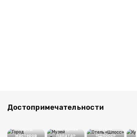
Достопримечательности
Музей
Город
«Янтарная
Отель
мастеров
палата»
«Шлосс»