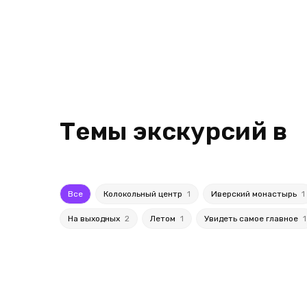
Темы экскурсий в
Все
Колокольный центр
1
Иверский монастырь
1
На выходных
2
Летом
1
Увидеть самое главное
1