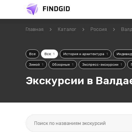
Главная
Каталог
Россия
Вал
Все
Все
1
История и архитектура
1
Индивид
Зимой
1
Обзорные
1
Экспресс-экскурсии
1
Экскурсии в Валда