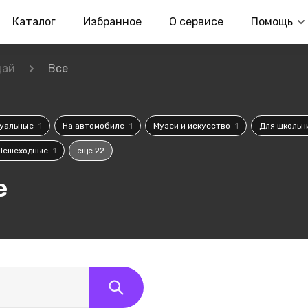
Каталог
Избранное
О сервисе
Помощь
дай
Все
уальные
1
На автомобиле
1
Музеи и искусство
1
Для школьн
Пешеходные
1
еще 22
е