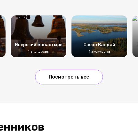
р
Иверский монастырь
Озеро Валдай
1 экскурсия
1 экскурсия
Посмотреть все
енников