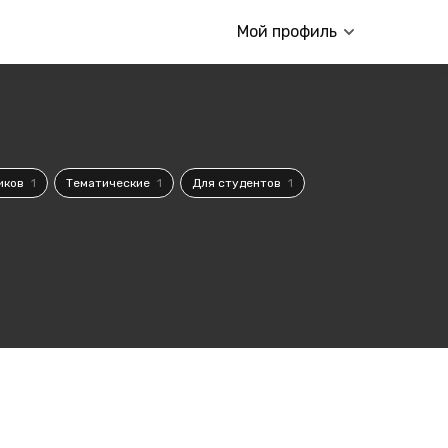
Мой профиль
иков
1
Тематические
1
Для студентов
1