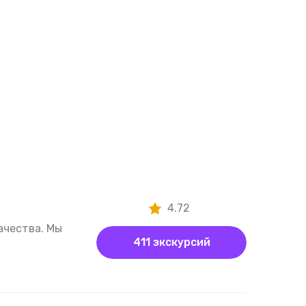
4.72
ачества. Мы
411 экскурсий