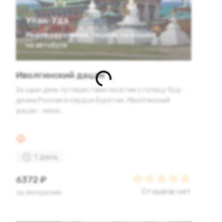
Улан-Удэ
Индивидуальная
,
пешком
,
на машине
,
на автобусе
Иволгинский дацан
За один день пу­те­ше­ствия по­се­тим сто­ли­цу буд­
диз­ма Рос­сии и серд­це Бу­ря­тии. Иволгинский
дацан - мона...
1 день
6372 ₽
Отзывов нет
за экскурсию