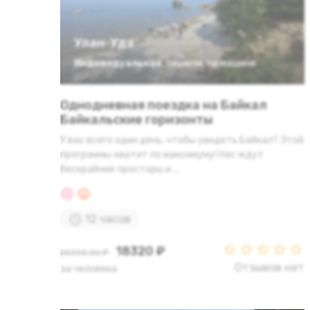
Улан-Удэ
Индивидуальная
,
пешком
,
на машине
Однодневная поездка на Байкал
‌‌Байкальские горизонты
У вас всего один день, чтобы увидеть Байкал? Этой
программы хватит по максимуму! Нас ждут
бескрайние просторы и ...
12 часов
18320 ₽
20355.00 ₽
Отзывов нет
за человека