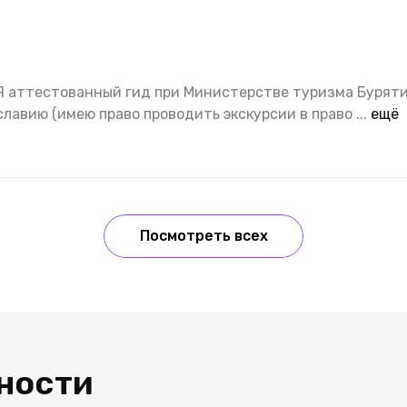
 Я аттестованный гид при Министерстве туризма Бурят
славию (имею право проводить экскурсии в право
...
ещё
Посмотреть всех
ности