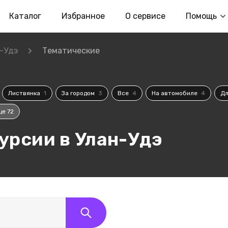
Каталог
Избранное
О сервисе
Помощь
-Удэ
Тематические
Листвянка
1
За городом
3
Все
4
На автомобиле
4
Дл
ще 72
урсии в Улан-Удэ