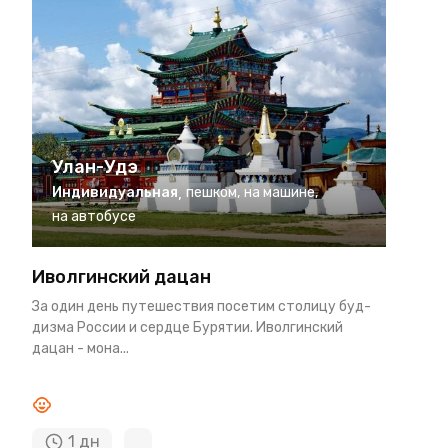
Улан-Удэ
Индивидуальная
,
пешком
,
на машине
,
на автобусе
Иволгинский дацан
За один день пу­те­ше­ствия по­се­тим сто­ли­цу буд­
диз­ма Рос­сии и серд­це Бу­ря­тии. Иволгинский
дацан - мона...
1 дн