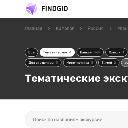
Главная
Каталог
Россия
Улан
Все
Тематические
4
Байкал
465
Ольхон
1
Для студентов
3
Мини-группы
3
Зимой
2
е
Тематические экск