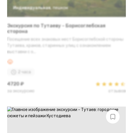
Индивидуальная
,
пешком
Экскурсия по Тутаеву - Борисоглебская
сторона
Посещение всех знаковых мест Борисоглебской стороны
Тутаева, храмов, старинных улиц с ознакомлением
выставки с о...
2 часа
4720 ₽
за экскурсию
отзывов