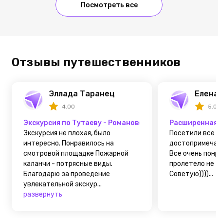
Посмотреть все
Отзывы путешественников
Эллада Таранец
Елена
4.00
5.0
Экскурсия по Тутаеву - Романовская сторона
Расширенная 
Экскурсия не плохая, было
Посетили все 
интересно. Понравилось на
достопримеча
смотровой площадке Пожарной
Все очень пон
каланчи - потрясные виды.
пролетело не 
Благодарю за проведение
Советую))))...
увлекательной экскур...
развернуть