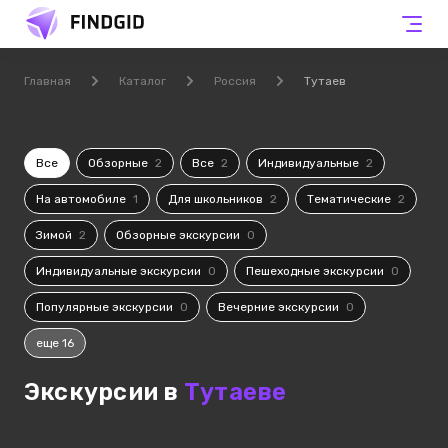
Главная
Каталог
Россия
Тутаев
Все
Обзорные
2
Все
2
Индивидуальные
2
На автомобиле
1
Для школьников
2
Тематические
2
Зимой
2
Обзорные экскурсии
0
Индивидуальные экскурсии
0
Пешеходные экскурсии
0
Популярные экскурсии
0
Вечерние экскурсии
0
еще 16
Экскурсии в
Тутаеве