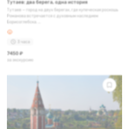
Тутаев: два берега, одна история
Тутаев — город на двух берегах, где купеческая роскошь
Романова встречается с духовным наследием
Борисоглебска. ...
3 часа
7450 ₽
за экскурсию