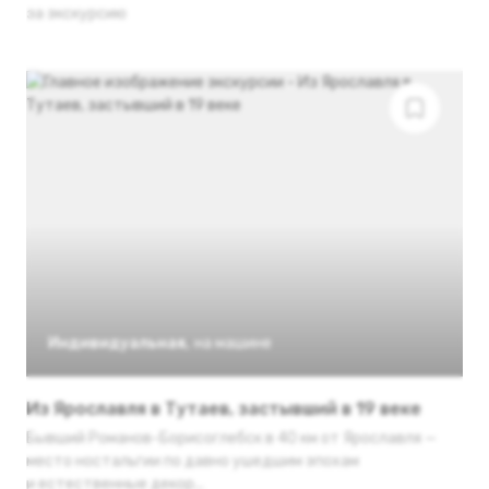
за экскурсию
Индивидуальная
,
на машине
Из Ярославля в Тутаев, застывший в 19 веке
Бывший Романов-Борисоглебск в 40 км от Ярославля —
место ностальгии по давно ушедшим эпохам
и естественные декор...