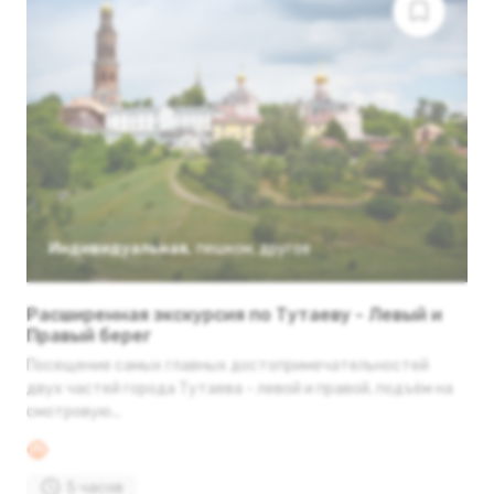
Индивидуальная
,
пешком
,
другое
Расширенная экскурсия по Тутаеву - Левый и
Правый берег
Посещение самых главных достопримечательностей
двух частей города Тутаева - левой и правой, подъём на
смотровую...
5 часов