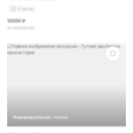
5 часов
12000 ₽
за экскурсию
Индивидуальная
,
пешком