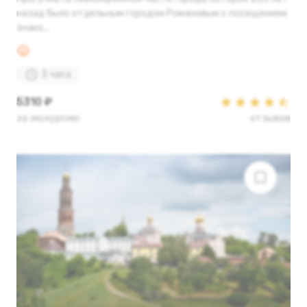
назад было отдельным городом Романовым с посещением
знако...
3 часа
5310 ₽
за экскурсию
отзывов