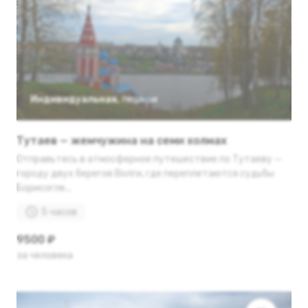
Индивидуальная
,
пешком
Тутаев — жемчужина на семи холмах
Отправьтесь в атмосферное путешествие по Тутаеву —
городу двух берегов Волги, где переплетаются судьбы
Борисогле...
5 часов
9500 ₽
за человека