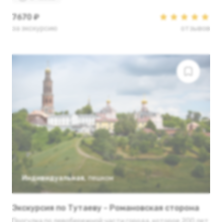
7670 ₽
за экскурсию
отзывов
Индивидуальная
,
пешком
Экскурсия по Тутаеву - Романовская сторона
Прогулка по левобережной части города, которое 200 лет