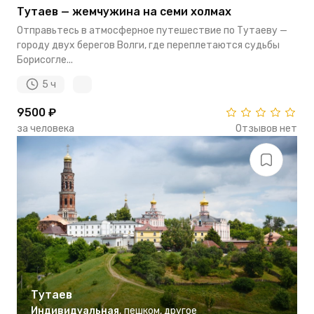
Тутаев — жемчужина на семи холмах
Отправьтесь в атмосферное путешествие по Тутаеву —
городу двух берегов Волги, где переплетаются судьбы
Борисогле...
5 ч
9500 ₽
за человека
Отзывов нет
Тутаев
Индивидуальная
,
пешком
,
другое