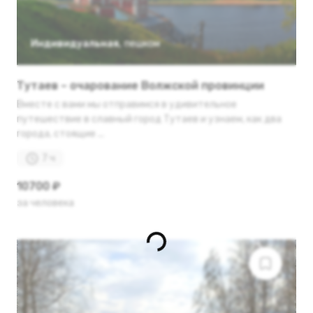
Индивидуальная
,
пешком
Тутаев – очарование Волжской провинции
Вместе с вами мы отправимся в удивительное
путешествие в славный город Тутаев и узнаем, как два
города, стоящие ...
7 ч
10700 ₽
за человека