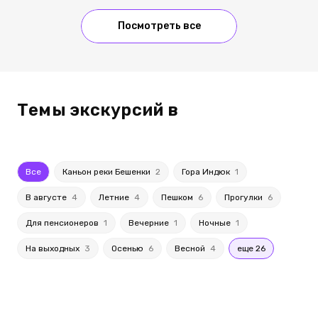
Посмотреть все
Темы экскурсий в
Все
Каньон реки Бешенки
2
Гора Индюк
1
В августе
4
Летние
4
Пешком
6
Прогулки
6
Для пенсионеров
1
Вечерние
1
Ночные
1
На выходных
3
Осенью
6
Весной
4
еще 26