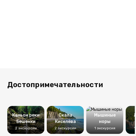
Достопримечательности
Каньон реки
Скала
Мышиные
Бешенки
Киселёва
норы
2 экскурсии
2 экскурсии
1 экскурсия
1