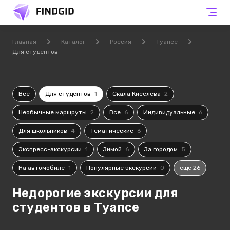
Главная
Каталог
Россия
Туапсе
Для студентов
Все
Для студентов
1
Скала Киселёва
2
Необычные маршруты
2
Все
6
Индивидуальные
6
Для школьников
4
Тематические
6
Экспресс-экскурсии
1
Зимой
6
За городом
5
На автомобиле
1
Популярные экскурсии
0
еще 26
Недорогие экскурсии для
студентов в Туапсе