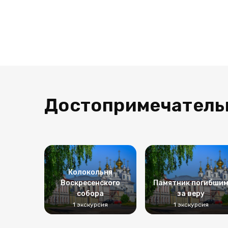
Достопримечатель
Колокольня
Воскресенского
Памятник погибши
собора
за веру
1 экскурсия
1 экскурсия