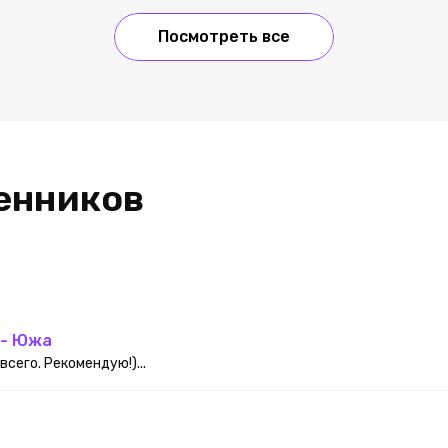
Посмотреть все
енников
 - Южа
сего. Рекомендую!)...