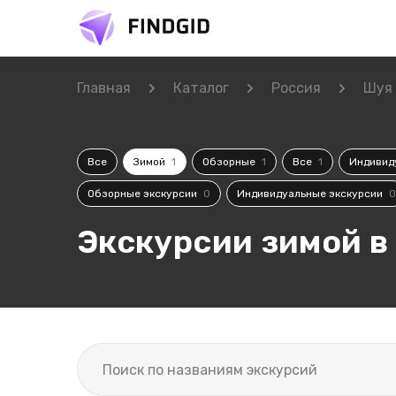
Главная
Каталог
Россия
Шуя
Все
Зимой
1
Обзорные
1
Все
1
Индивид
Обзорные экскурсии
0
Индивидуальные экскурсии
0
Экскурсии зимой в