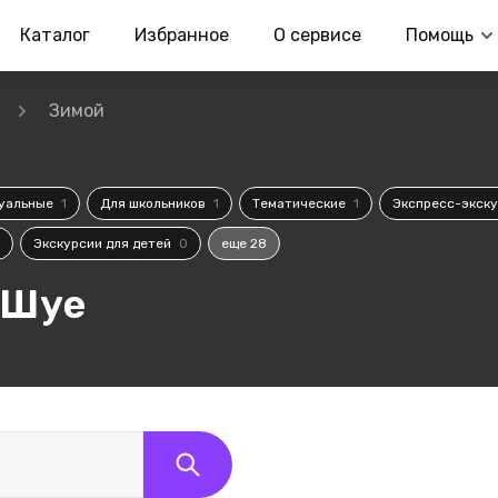
Каталог
Избранное
О сервисе
Помощь
Зимой
уальные
1
Для школьников
1
Тематические
1
Экспресс-экск
Экскурсии для детей
0
еще 28
 Шуе