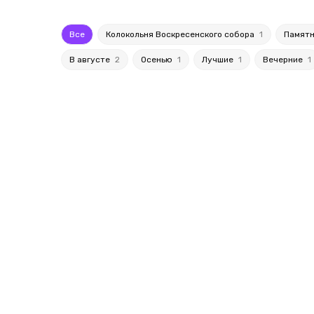
Все
Колокольня Воскресенского собора
1
Памятн
В августе
2
Осенью
1
Лучшие
1
Вечерние
1