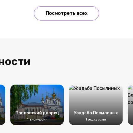
Посмотреть всех
ности
м
Павловский дворец
Усадьба Посылиных
1 экскурсия
1 экскурсия