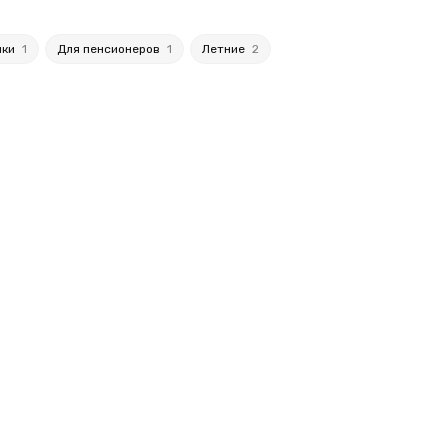
лки
1
Для пенсионеров
1
Летние
2