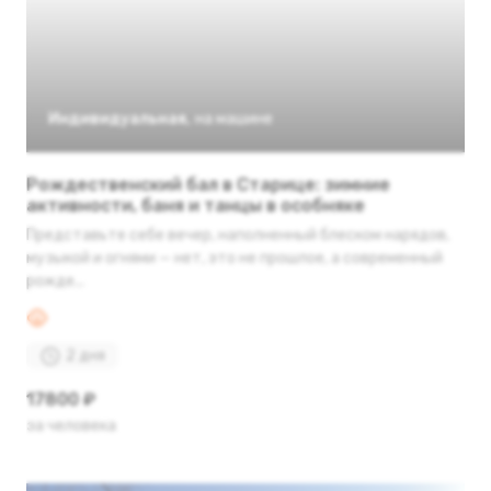
Индивидуальная
,
на машине
Рождественский бал в Старице: зимние
активности, баня и танцы в особняке
Представьте себе вечер, наполненный блеском нарядов,
музыкой и огнями — нет, это не прошлое, а современный
рожде...
2 дня
17800 ₽
за человека