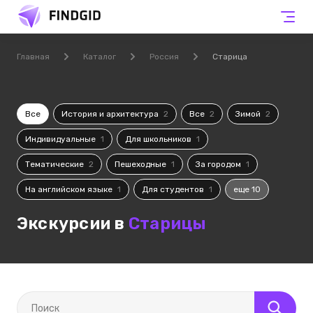
Главная
Каталог
Россия
Старица
Все
История и архитектура
2
Все
2
Зимой
2
Индивидуальные
1
Для школьников
1
Тематические
2
Пешеходные
1
За городом
1
На английском языке
1
Для студентов
1
еще 10
Экскурсии в
Старицы