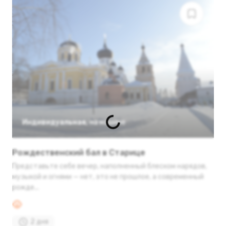
Индивидуальная
,
на машине
Рождественский бал в Старице
Представьте себе вечер, наполненный блеском нарядов,
музыкой и огнями — нет, это не прошлое, а современный
рожде...
2 дня