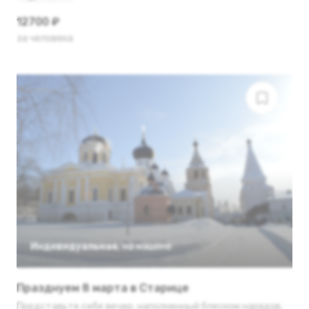
12700 ₽
за человека
Индивидуальная
,
на машине
Празднуем 8 марта в Старице
Представьте себе вечер, наполненный блеском нарядов,