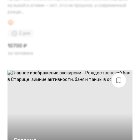
музыкой и огнями — нет, это не прошлое, а современный
рожде...
2 дня
10700 ₽
за человека