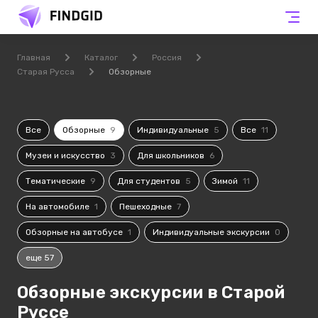
Главная
Каталог
Россия
Старая Русса
Обзорные
Все
Обзорные
9
Индивидуальные
5
Все
11
Музеи и искусство
3
Для школьников
6
Тематические
9
Для студентов
5
Зимой
11
На автомобиле
1
Пешеходные
7
Обзорные на автобусе
1
Индивидуальные экскурсии
0
еще 57
Обзорные экскурсии в Старой
Руссе