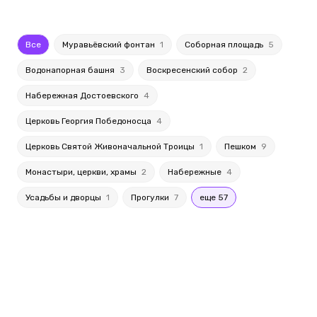
Все
Муравьёвский фонтан
1
Соборная площадь
5
Водонапорная башня
3
Воскресенский собор
2
Набережная Достоевского
4
Церковь Георгия Победоносца
4
Церковь Святой Живоначальной Троицы
1
Пешком
9
Монастыри, церкви, храмы
2
Набережные
4
Усадьбы и дворцы
1
Прогулки
7
еще 57