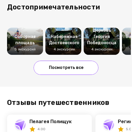
Достопримечательности
Церковь
Соборная
Набережная
Георгия
Во
площадь
Достоевского
Победоносца
5 экскурсий
4 экскурсии
4 экскурсии
Посмотреть все
Отзывы путешественников
Пелагея Полищук
Регин
4.00
5.0