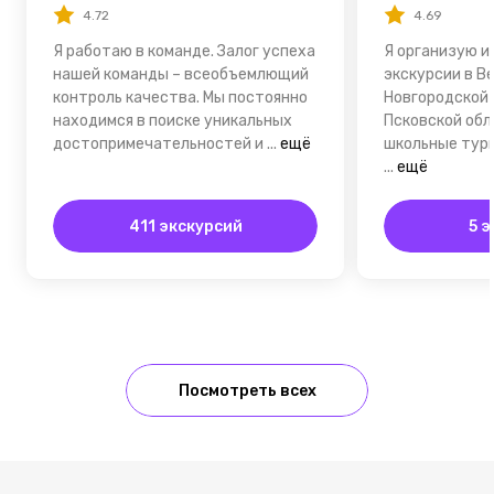
4.72
4.69
Я работаю в команде. Залог успеха
Я организую 
нашей команды – всеобъемлющий
экскурсии в В
контроль качества. Мы постоянно
Новгородской 
находимся в поиске уникальных
Псковской обл
достопримечательностей и
...
ещё
школьные тур
...
ещё
411 экскурсий
5 
Посмотреть всех