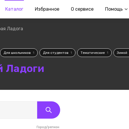
Каталог
Избранное
О сервисе
Помощь
ая Ладога
Для школьников
1
Для студентов
1
Тематические
1
Зимой
й Ладоги
Город/регион