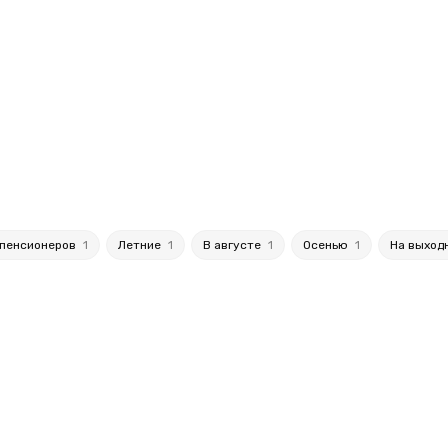
 пенсионеров
1
Летние
1
В августе
1
Осенью
1
На выход