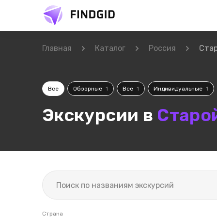
Главная
Каталог
Россия
Стар
Все
Обзорные
1
Все
1
Индивидуальные
1
Экскурсии в
Старо
Страна