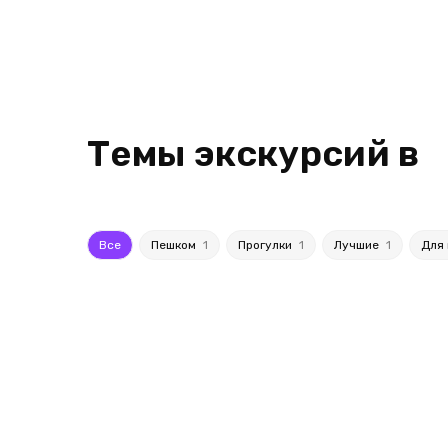
Темы экскурсий в
Все
Пешком
1
Прогулки
1
Лучшие
1
Для