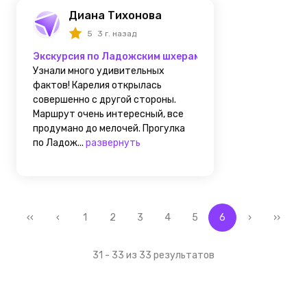
Диана Тихонова
5
3 г. назад
Экскурсия по Ладожским шхерам
Узнали много удивительных
фактов! Карелия открылась
совершенно с другой стороны.
Маршрут очень интересный, все
продумано до мелочей. Прогулка
по Ладож...
развернуть
‹‹
‹
1
2
3
4
5
6
›
››
31 - 33 из 33 результатов