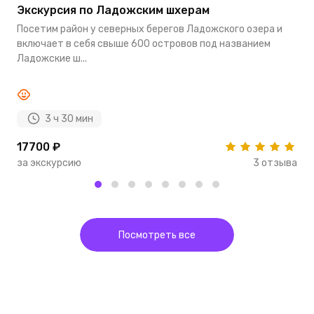
Экскурсия по Ладожским шхерам
И
Посетим район у северных берегов Ладожского озера и
П
включает в себя свыше 600 островов под названием
н
Ладожские ш...
из
3 ч 30 мин
17700 ₽
4
за экскурсию
3 отзыва
з
Посмотреть все