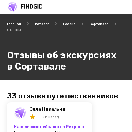
Главная
Каталог
Россия
Сортавала
Отзывы
Отзывы об экскурсиях
в Сортавале
33 отзыва путешественников
Элла Навальна
5
3 г. назад
Карельские пейзажи на Ретропоезде