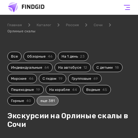
Главная
Каталог
Россия
Сочи
Орлиные скалы
Все
Обзорные
46
На 1 день
23
Индивидуальные
64
На автобусе
12
С детьми
18
Морские
46
С гидом
19
Групповые
69
Пешеходные
19
На корабле
44
Водные
45
Горные
40
еще 381
Экскурсии на Орлиные скалы в
Сочи