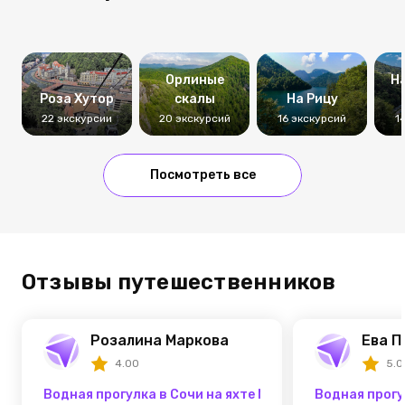
Орлиные
Н
Роза Хутор
скалы
На Рицу
22 экскурсии
20 экскурсий
16 экскурсий
1
Посмотреть все
Отзывы путешественников
Розалина Маркова
Ева П
4.00
5.0
Водная прогулка в Сочи на яхте Мун Марин
Водная прогу