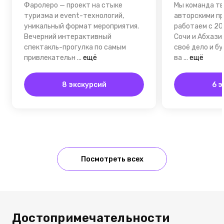
Фаролеро — проект на стыке
Мы команда тв
туризма и event-технологий,
авторскими пр
уникальный формат мероприятия.
работаем с 20
Вечерний интерактивный
Сочи и Абхази
спектакль-прогулка по самым
своё дело и б
привлекательн
...
ещё
ва
...
ещё
8 экскурсий
6 э
Посмотреть всех
Достопримечательности