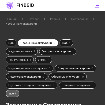
Главная
Каталог
Россия
Сестрорецк
Необычные экскурсии
Все
Необычные экскурсии
0
Все
1
Индивидуальные
1
Экспресс-экскурсии
1
Тематические
1
Зимой
1
Индивидуальные экскурсии
0
Популярные экскурсии
0
Пешеходные экскурсии
0
Обзорные экскурсии
0
Групповые сборные экскурсии
0
Вечерние экскурсии
0
еще 9