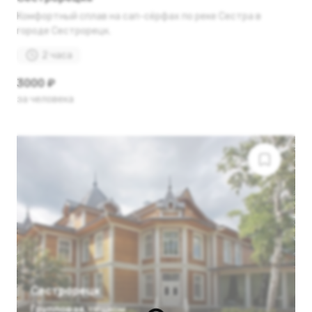
Комфортный сплав на сап-сёрфах по реке Сестра в
городе Сестрорецк.
2 часа
3000 ₽
за человека
Сестрорецк
Групповая
,
пешком