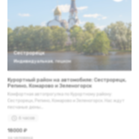
Сестрорецк
Индивидуальная
,
пешком
Курортный район на автомобиле: Сестрорецк,
Репино, Комарово и Зеленогорск
Комфортная автопрогулка по Курортному району:
Сестрорецк, Репино, Комарово и Зеленогорск. Нас ждут
песчаные дюны...
6 часов
18000 ₽
за человека