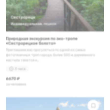
Сестрорецк
Индивидуальная
,
пешком
Природная экскурсия по эко-тропе
«Сестрорецкое болото»
Приглашаем вас прогуляться по одной из самых
фотогеничных троп города, более 500 м деревянного
настила тянется н...
3 часа
6670 ₽
за человека