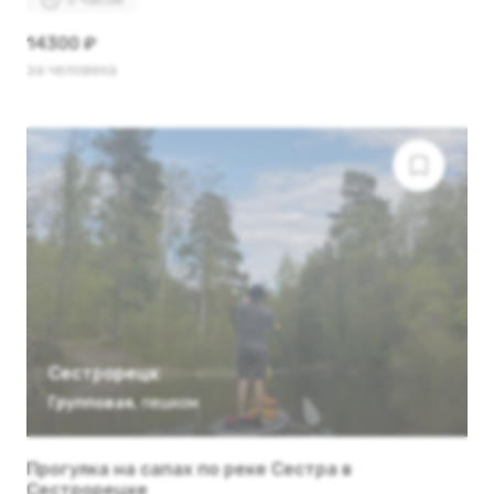
14300 ₽
за человека
Сестрорецк
Групповая
,
пешком
Прогулка на сапах по реке Сестра в
Сестрорецке