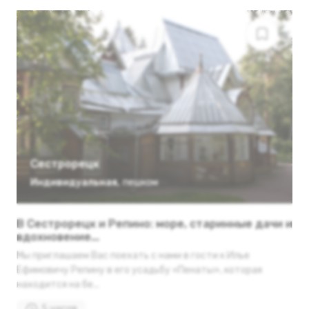
Сестрорецк
Индивидуальная
,
пешком
В Сестрорецк и Репино: море, старинные дачи и
вдохновение...
Мы приглашаем Вас поехать с нами в гости к Илье
Ефимовичу Репину в его усадьбу «Пенаты», которая
находится на бе...
5 часов