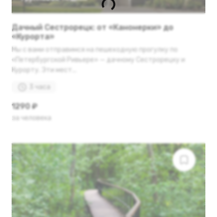
Дачный Сестрорецк: от «Канонерки» до
«Курорта»
Мы с вами отправимся на пешеходную прогулку по
«Петербургской Ривьере» — дачному Сестрорецку и
Курорту. Эти мест...
3 часа
1290 ₽
за человека