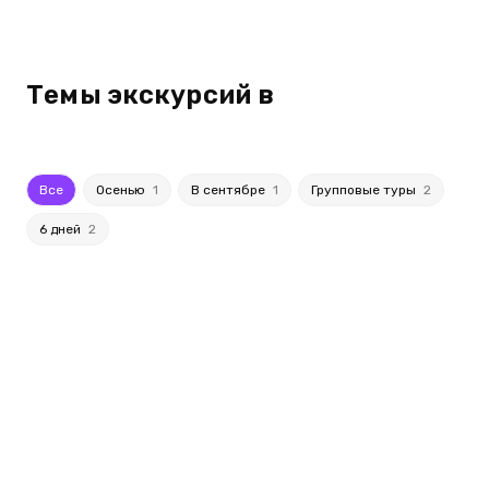
Темы экскурсий в
Все
Осенью
1
В сентябре
1
Групповые туры
2
6 дней
2