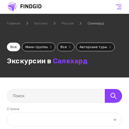
Главная
Каталог
Россия
Салехард
Все
Мини-группы
2
Все
2
Авторские туры
2
Экскурсии в
Салехард
Страна