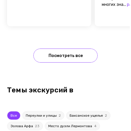
многих зна...
р
Посмотреть все
Темы экскурсий в
Все
Переулки и улицы
2
Баксанское ущелье
2
Эолова Арфа
23
Место дуэли Лермонтова
4