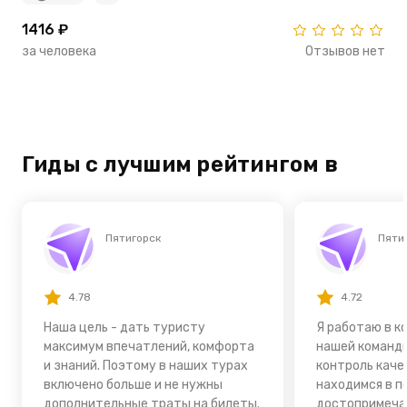
1416 ₽
за человека
Отзывов нет
Гиды с лучшим рейтингом в
Пятигорск
Пяти
4.78
4.72
Наша цель - дать туристу
Я работаю в к
максимум впечатлений, комфорта
нашей команд
и знаний. Поэтому в наших турах
контроль каче
включено больше и не нужны
находимся в п
дополнительные траты на билеты.
достопримеча