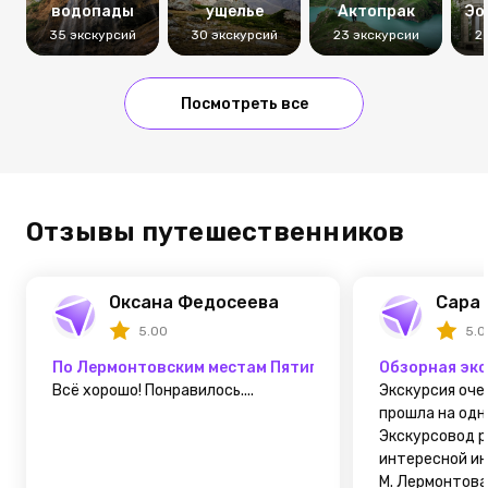
водопады
ущелье
Актопрак
Эо
35 экскурсий
30 экскурсий
23 экскурсии
2
Посмотреть все
Отзывы путешественников
Оксана Федосеева
Сара 
5.00
5.0
По Лермонтовским местам Пятигорска
Обзорная экс
Всё хорошо! Понравилось....
Экскурсия оче
прошла на одн
Экскурсовод р
интересной и
М. Лермонтова