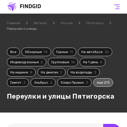
Главная
Каталог
Россия
Пятигорск
Переулки и улицы
Все
Обзорные
15
Горные
11
На автобусе
32
Индивидуальные
2
Групповые
16
На 1 день
6
На машине
8
На джипах
2
На водопады
3
Гижгит
2
Эльбрус
2
Озеро Провал
3
еще 213
Переулки и улицы Пятигорска