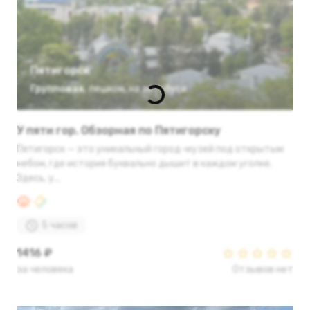
Пятигорск
Групповая
,
пешком
,
на автобусе
У пяти гор. Обзорная по Пятигорску
Пятигорск — это уникальный город-музей под открытым
небом, где история буквально дышит в каждом уголке.
Здесь, у...
5 часов
1416 ₽
за человека
Отзывов нет