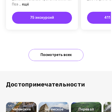
Поэ
...
ещё
75 экскурсий
411
Посмотреть всех
Достопримечательности
Чегемские
Чегемское
Перевал