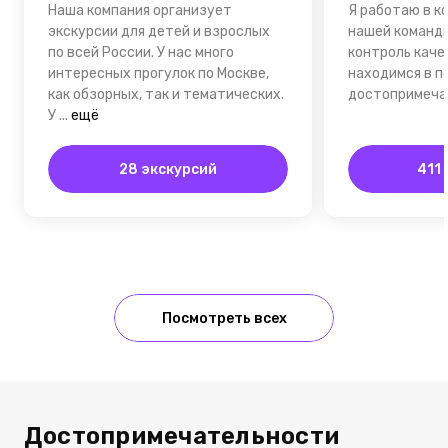
Наша компания организует
Я работаю в к
экскурсии для детей и взрослых
нашей команд
по всей России. У нас много
контроль каче
интересных прогулок по Москве,
находимся в п
как обзорных, так и тематических.
достопримеча
У
...
ещё
28 экскурсий
411
Посмотреть всех
Достопримечательности