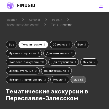
Главная
Каталог
Россия
Переславль-Залесский
Тематические
Все
Тематические
2
Обзорные
1
Все
2
Музеи и искусство
1
Для школьников
2
Экспресс-экскурсии
20
Для студентов
1
Зимой
2
Индивидуальные
2
На автомобиле
1
История и архитектура
2
Новые
3
еще 62
Тематические экскурсии в
Переславле-Залесском