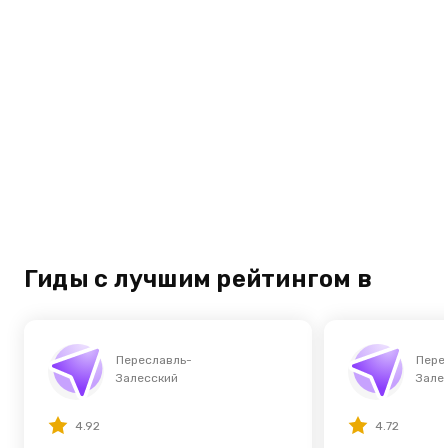
Гиды с лучшим рейтингом в
Переславль-
Пере
Залесский
Зале
4.92
4.72