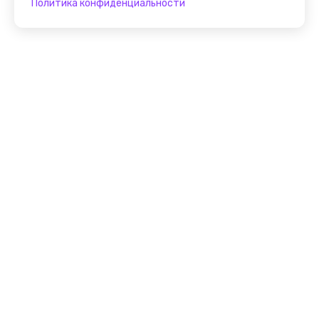
Политика конфиденциальности
Присоединяйтесь к
FindGid!
Размещайте свои экскурсии уже прямо сейчас!
Стать гидом на FindGid