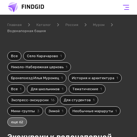
Главная
Каталог
Россия
Муром
Водонапорная башня
Все
Село Карачарово
1
Николо-Набережная церковь
1
Бронепоезд Илья Муромец
1
История и архитектура
1
Все
1
Для школьников
1
Тематические
1
Экспресс-экскурсии
16
Для студентов
1
Мини-группы
3
Зимой
1
Необычные маршруты
1
еще 62