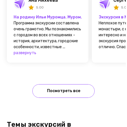
Яна Михеева
Серге
5.00
5.0
На родину Ильи Муромца. Муром.
Экскурсия в 
Программа экскурсии составлена
Неплохое пут
очень грамотно. Мы познакомились
монастыри, с 
с городом во всех отношениях -
интересно и не
история, архитектура, городские
экскурсия про
особенности, известные ...
отлично. Спаси
развернуть
Посмотреть все
Темы экскурсий в