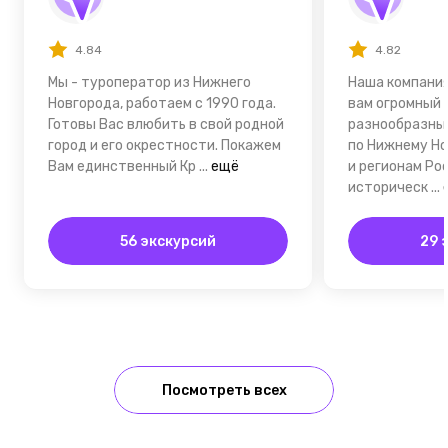
4.84
4.82
Мы - туроператор из Нижнего
Наша компани
Новгорода, работаем с 1990 года.
вам огромный 
Готовы Вас влюбить в свой родной
разнообразных
город и его окрестности. Покажем
по Нижнему Но
Вам единственный Кр
...
ещё
и регионам Ро
историческ
...
56 экскурсий
29 
Посмотреть всех