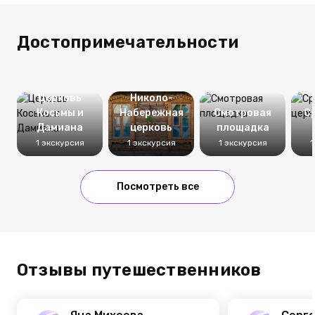
Достопримечательности
Церковь
Николо-
Косьмы и
Набережная
Смотровая
С
Дамиана
церковь
площадка
1 экскурсия
1 экскурсия
1 экскурсия
1
Посмотреть все
Отзывы путешественников