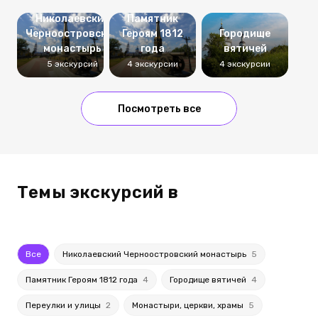
Николаевский
Памятник
Черноостровский
Героям 1812
Городище
монастырь
года
вятичей
5 экскурсий
4 экскурсии
4 экскурсии
Посмотреть все
Темы экскурсий в
Все
Николаевский Черноостровский монастырь
5
Памятник Героям 1812 года
4
Городище вятичей
4
Переулки и улицы
2
Монастыри, церкви, храмы
5