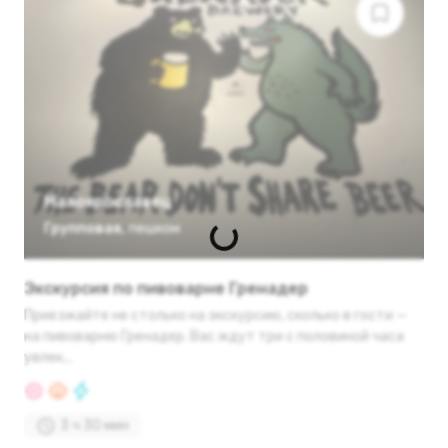
Малоярославец
Групповая
,
пешком
Экскурсия по пивоварне Гренадер
Приезжайте не столько на экскурсию, сколько в гости —
на пивоварню Гренадер. Вас ждут три с половиной часа
увлек...
3 ч 30 мин