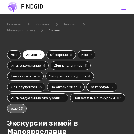
Главная
Каталог
Россия
Малоярославец
Зимой
Все
Зимой
7
Обзорные
5
Все
7
Индивидуальные
6
Для школьников
5
Тематические
6
Экспресс-экскурсии
4
Для студентов
6
На автомобиле
1
За городом
2
Индивидуальные экскурсии
0
Пешеходные экскурсии
83
еще 23
Экскурсии зимой в
Малоярославце