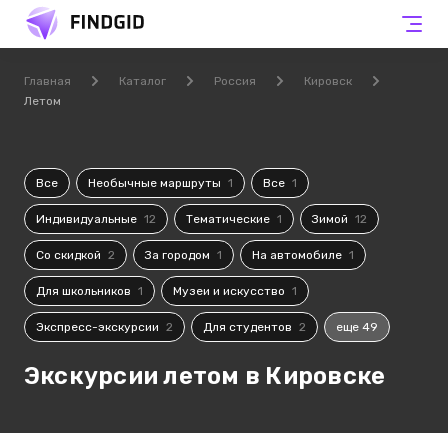
Главная
Каталог
Россия
Кировск
Летом
Все
Необычные маршруты
1
Все
1
Индивидуальные
12
Тематические
1
Зимой
12
Со скидкой
2
За городом
1
На автомобиле
1
Для школьников
1
Музеи и искусство
1
Экспресс-экскурсии
2
Для студентов
2
еще 49
Экскурсии летом в Кировске