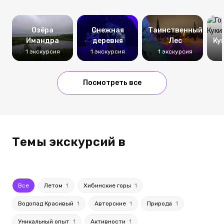
Озёра
Снежная
Таинственный
Имандра
деревня
Лес
Ку
1 экскурсия
1 экскурсия
1 экскурсия
Посмотреть все
Темы экскурсий в
Все
Летом
1
Хибинские горы
1
Водопад Красивый
1
Авторские
1
Природа
1
Уникальный опыт
1
Активности
1