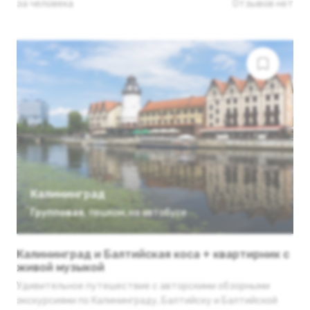
за человека
Отзывов нет
Калининград
Групповая
,
пешком
,
на автобусе
Калининград и Балтийская коса + квартирник с
живой музыкой
Удивительное путешествие с авторскими обзорными
экскурсиями по Калининграду, Балтийску и Балтийской