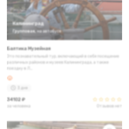
Калининград
Групповая
,
на автобусе
Балтика Музейная
Это познавательный тур, включающий в себя посещение
различных районов и музеев Калининграда, а также
поездку в Л...
3 дня
34102 ₽
за человека
Отзывов нет