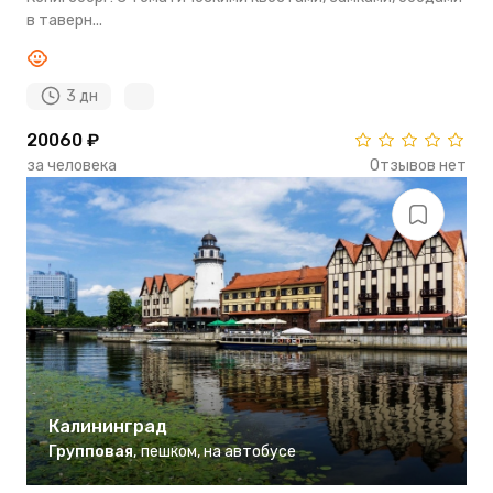
в таверн...
3 дн
20060 ₽
за человека
Отзывов нет
Калининград
Групповая
,
пешком
,
на автобусе