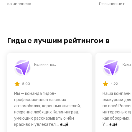
за человека
Отзывов нет
Гиды с лучшим рейтингом в
Калининград
Кали
5.00
4.92
Мы — команда гидов-
Наша компания
профессионалов на своих
экскурсии для
автомобилях, коренных жителей,
по всей России
искренне любящих Калининград,
интересных пр
умеющих рассказывать о нём
как обзорных,
красиво и увлекател
...
ещё
У
...
ещё