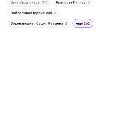
Балтийская коса
816
Крепость Пиллау
2
Набережная (променад)
5
Водонапорная башня Раушена
2
еще 262