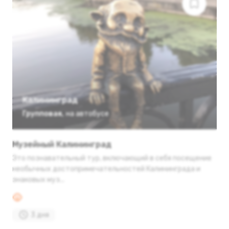
Калининград
Групповая
,
на автобусе
Музейный Калининград
Это познавательный тур, включающий в себя посещение
необычных достопримечательностей Калининграда и
знаковых муз...
3 дня