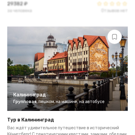
29382 ₽
за человека
Отзывов нет
Калининград
Групповая
,
пешком
,
на машине
,
на автобусе
Тур в Калининград
Вас ждёт удивительное путешествие в исторический
Кёнигсберг! С тематическими квестами, замками, обедами