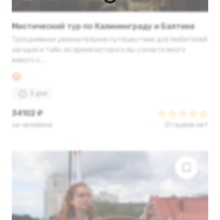
Мистический тур по Калининграду и Балтике
Трехдневное увлекательное путешествие для любителей
загадок и тайн, во время которого вы узнаете много
нового о ...
3 дня
34102 ₽
за человека
Отзывов нет