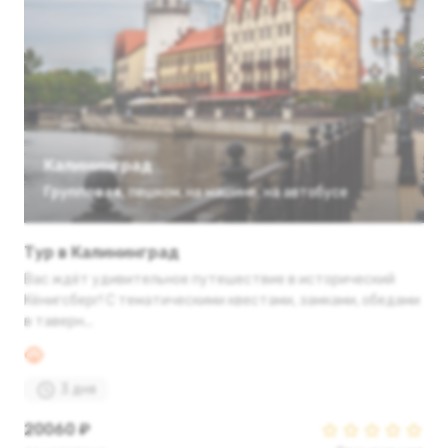
Калининград
Групповая
,
пешком
,
на машине
,
на автобусе
Тур в Калининград
Вас ждёт удивительное путешествие в исторический
Кёнигсберг! С тематическими квестами, замками, обедами
в таверн...
3 дня
20060 ₽