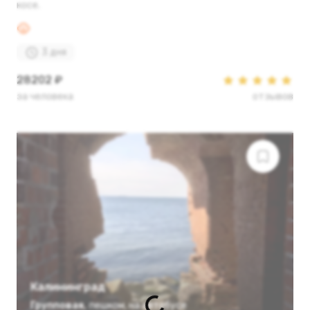
косе.
3 дня
28202 ₽
за человека
отзывов
Калининград
Групповая
,
пешком
,
на автобусе