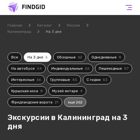
Главная
Каталог
Россия
Калининград
На 3 дня
Все
На 3 дня
6
Обзорные
62
Однодневные
8
На автобусе
54
Индивидуальные
26
Пешеходные
57
Интересные
66
Групповые
45
С гидом
63
Куршская коса
8
Музей янтаря
4
Фридландские ворота
21
еще 262
Экскурсии в Калининград на 3
дня