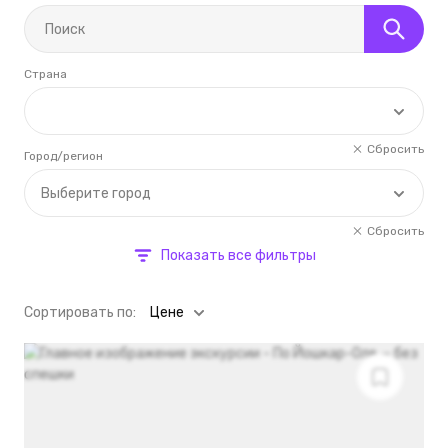
Страна
Сбросить
Город/регион
Выберите город
Сбросить
Показать все фильтры
Cортировать по:
Цене