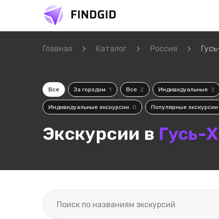
Главная
Каталог
Россия
Гусь
Все
За городом
1
Все
2
Индивидуальные
2
Индивидуальные экскурсии
0
Популярные экскурси
Экскурсии в
Гусь-