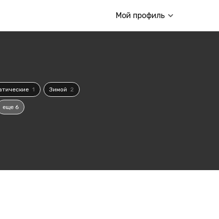
Мой профиль
атические
1
Зимой
2
еще 6