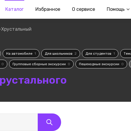
Каталог
Избранное
О сервисе
Помощь
-Хрустальный
На автомобиле
1
Для школьников
2
Для студентов
1
Тем
и
0
Групповые сборные экскурсии
0
Пешеходные экскурсии
0
Хрустального