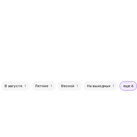
В августе
1
Летние
1
Весной
1
На выходных
1
еще 6