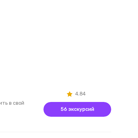
4.84
ить в свой
56 экскурсий