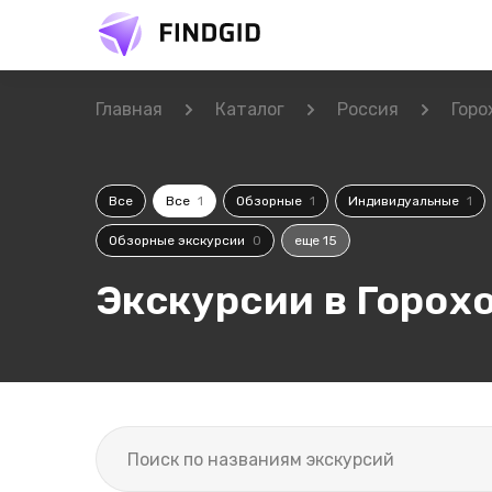
Главная
Каталог
Россия
Горо
Все
Все
1
Обзорные
1
Индивидуальные
1
Обзорные экскурсии
0
еще 15
Экскурсии в Горох