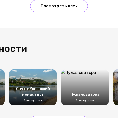
Посмотреть всех
ности
Свято-Успенский
монастырь
Пужалова гора
1 экскурсия
1 экскурсия