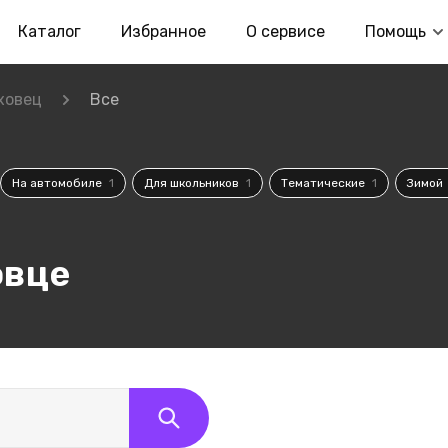
Каталог
Избранное
О сервисе
Помощь
ховец
Все
На автомобиле
1
Для школьников
1
Тематические
1
Зимой
овце