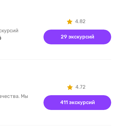
4.82
скурсий
29 экскурсий
ё
4.72
ачества. Мы
411 экскурсий