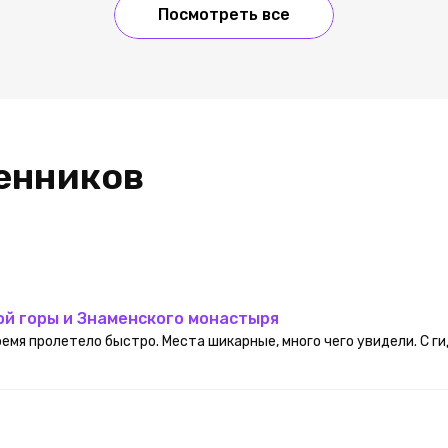
Посмотреть все
енников
ой горы и Знаменского монастыря
мя пролетело быстро. Места шикарные, много чего увидели. С г