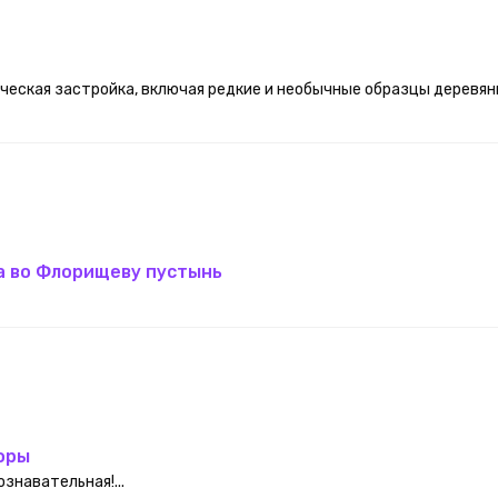
еская застройка, включая редкие и необычные образцы деревян
ка во Флорищеву пустынь
оры
знавательная!...