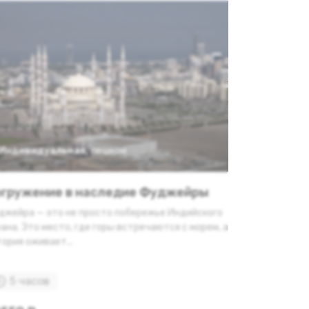
Индивидуальная
,
пешком
гружение в наследие Фуджейры
джейра — это не просто побережье Индийского
ана. Это место, где горы встречаются с морем, а
ория оживает...
5 часов