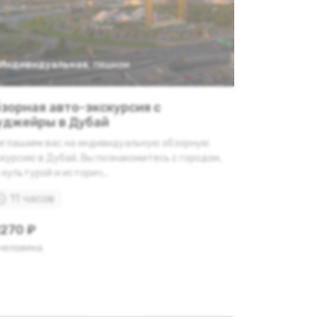
Индивидуальная
,
пешком
зорная авто-экскурсия с
джейры в Дубай
иглашаем вас на индивидуальную обзорную
курсию в Дубай. Вы познакомитесь с городом,
 культурой и историч...
11 часов
270 ₽
 человека