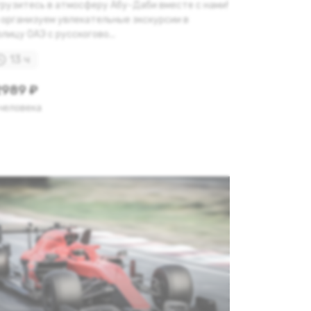
грузитесь в атмосферу Абу-Даби вместе с нами!
 организуем увлекательные экскурсии в
лицу ОАЭ с русскогово...
13 ч
989 ₽
 человека