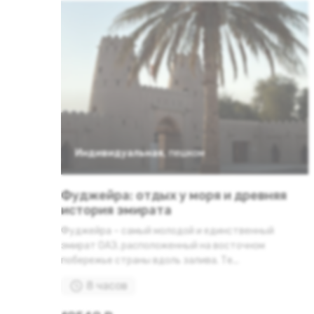
Индивидуальная
,
пешком
Фуджейра: отдых у моря и древняя
история эмирата
Фуджейра – самый молодой и единственный
эмират ОАЭ, расположенный на восточном
побережье страны вдоль залива. Те...
8 часов