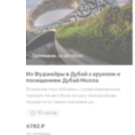
Групповая
,
на автобусе
Из Фуджейры в Дубай с круизом и
посещением Дубай Молла
Познакомьтесь поближе с суперсовременным
городом. На автобусе за одну экскурсию вы
проедете по самым значимым до...
10 часов
6782 ₽
за человека