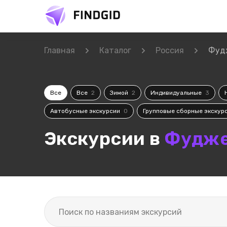
Главная
Каталог
Россия
Фуд
Все
Все
2
Зимой
2
Индивидуальные
3
Автобусные экскурсии
0
Групповые сборные экскур
Экскурсии в
Фудж