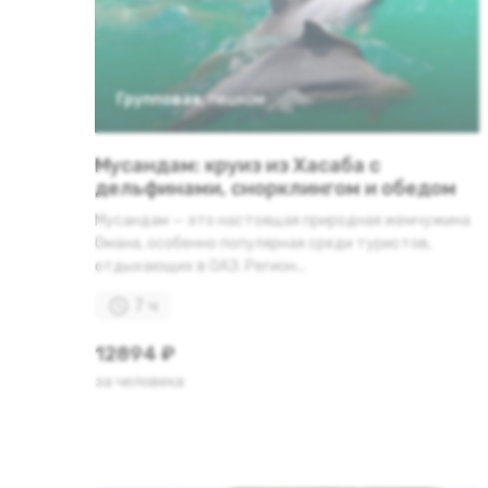
Групповая
,
пешком
Мусандам: круиз из Хасаба с
дельфинами, снорклингом и обедом
Мусандам — это настоящая природная жемчужина
Омана, особенно популярная среди туристов,
отдыхающих в ОАЭ. Регион...
7 ч
12894 ₽
за человека