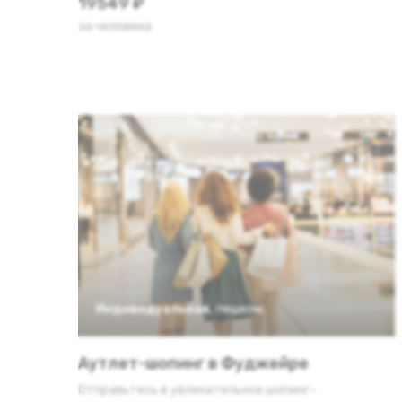
19549 ₽
за человека
Индивидуальная
,
пешком
Аутлет-шопинг в Фуджейре
Отправьтесь в увлекательное шопинг-