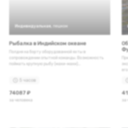
Индивидуальная
,
пешком
Рыбалка в Индийском океане
Об
Фу
Полдня на борту оборудованной яхты в
сопровождении опытной команды. Возможность
Пр
поймать крупную рыбу (махи-махи)...
экс
его
5 часов
74087 ₽
41
за человека
за