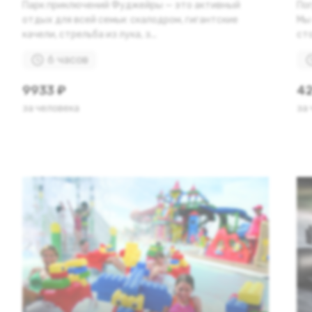
Парк приключений Фуджейры — это активный
По
отдых для всей семьи: скалодром, гигантские
Мы
качели, стрельба из лука, з...
сто
6 часов
9933 ₽
42
за человека
за