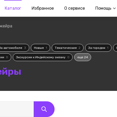
Каталог
Избранное
О сервисе
Помощь
жейра
На автомобиле
3
Новые
1
Тематические
2
За городом
1
сии
0
Экскурсии к Индийскому океану
0
еще 24
ейры