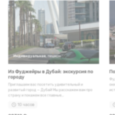
Индивидуальная
,
пешком
Из Фуджейры в Дубай: экскурсия по
По
городу
Фу
Приглашаем вас посетить удивительный и
оке
развитый город — Дубай! Мы расскажем вам про
ист
страну и покажем все главные...
10 часов