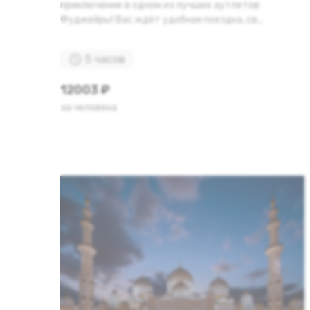
приключение в одном из лучших аутлетов
Фуджейры! Вас ждёт удобная поездка, св...
5 часов
12003 ₽
за человека