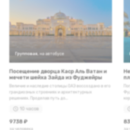
Групповая
,
на автобусе
Посещение дворца Каср Аль Ватан и
Не
мечети шейха Зайда из Фуджейры
пл
Величие и наследие столицы ОАЭ воссоздано в его
По
грандиозных строениях и архитектурных
Фу
решениях. Проделав путь до...
кор
10 часов
9738 ₽
83
за человека
за