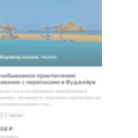
Индивидуальная
,
пешком
забываемое приключение:
авание с черепахами в Фуджейре
грузитесь в незабываемое приключение в
джейре, поплавайте с морскими черепахами над
алловыми рифами и нас...
5 часов
08 ₽
 человека