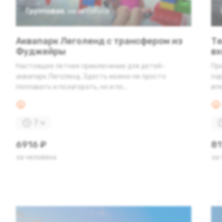
Групповая
,
на автобусе
Аквапарк Леголенд с трансфером из
Те
Фуджейры
вх
Настоящее летнее приключение для детей-
Пр
аквапарк Леголенд. Здесть можно не просто
па
поплавать и позагорать, но и по...
впе
7 ч
6916 ₽
81
за человека
за