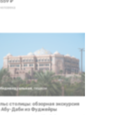
559 ₽
 человека
Индивидуальная
,
пешком
льс столицы: обзорная экскурсия
 Абу-Даби из Фуджейры