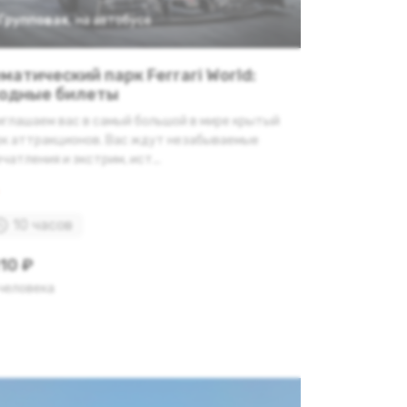
Групповая
,
на автобусе
матический парк Ferrari World:
одные билеты
иглашаем вас в самый большой в мире крытый
рк аттракционов. Вас ждут незабываемые
чатления и экстрим, ист...
10 часов
10 ₽
 человека