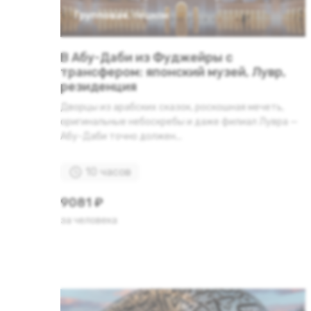
Групповая
,
пешком
В Абу-Даби из Фуджейры с
трансфером: японский музей, Лувр,
резиденция
Дворцы из арабских сказок, роскошная мечеть,
оригинальные небоскребы и даже филиал Лувра —
Абу-Даби точно должен...
10 часов
9081 ₽
за человека