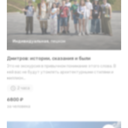
Индивидуальная
,
пешком
Дмитров: истории, сказания и были
Это не экскурсия в привычном понимание этого слова. В
ней вас не будут утомлять архитектурными стилями и
миллион...
2 часа
6800 ₽
за человека