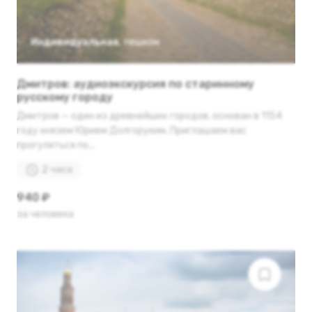
Индивидуальная
,
пешком
Дмитров: аудиоэкскурсия по старинному
русскому городу
Дмитров — один из древнейших городов, основан в 1154
году князем Юрием Долгоруким. Приглашаем вас
прогуляться по...
2 часа
940 ₽
за человека