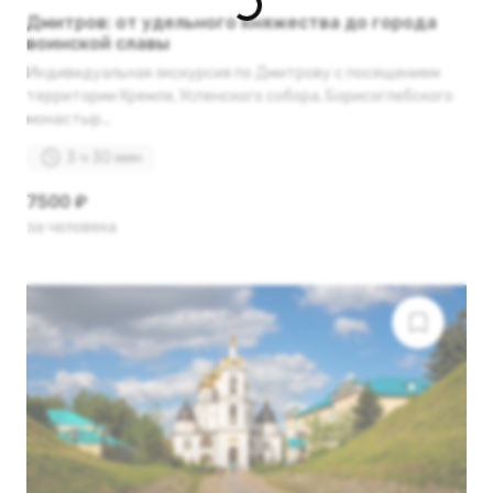
Дмитров: от удельного княжества до города
воинской славы
Индивидуальная экскурсия по Дмитрову с посещением
территории Кремля, Успенского собора, Борисоглебского
монастыр...
3 ч 30 мин
7500 ₽
за человека