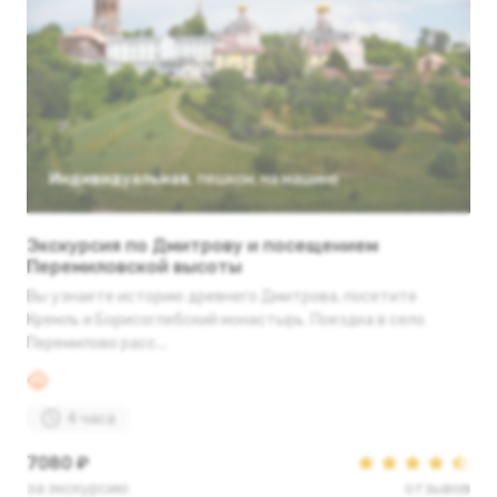
Индивидуальная
,
пешком
,
на машине
Экскурсия по Дмитрову и посещением
Перемиловской высоты
Вы узнаете историю древнего Дмитрова, посетите
Кремль и Борисоглебский монастырь. Поездка в село
Перемилово расс...
4 часа
7080 ₽
за экскурсию
отзывов