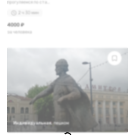
прогуляемся по ста...
2 ч 30 мин
4000 ₽
за человека
Индивидуальная
,
пешком