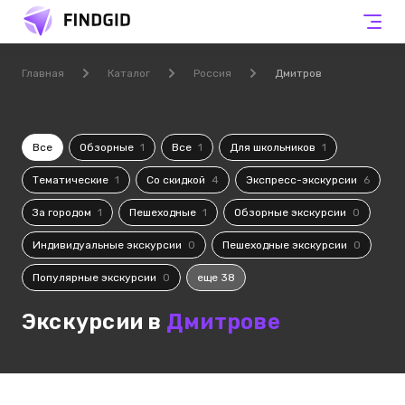
Главная
Каталог
Россия
Дмитров
Все
Обзорные
1
Все
1
Для школьников
1
Тематические
1
Со скидкой
4
Экспресс-экскурсии
6
За городом
1
Пешеходные
1
Обзорные экскурсии
0
Индивидуальные экскурсии
0
Пешеходные экскурсии
0
Популярные экскурсии
0
еще 38
Экскурсии в
Дмитрове