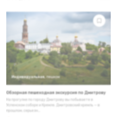
Индивидуальная
,
пешком
Обзорная пешеходная экскурсия по Дмитрову
На прогулке по городу Дмитрову вы побываете в
Успенском соборе и Кремле. Дмитровский кремль — в
прошлом, серьезн...