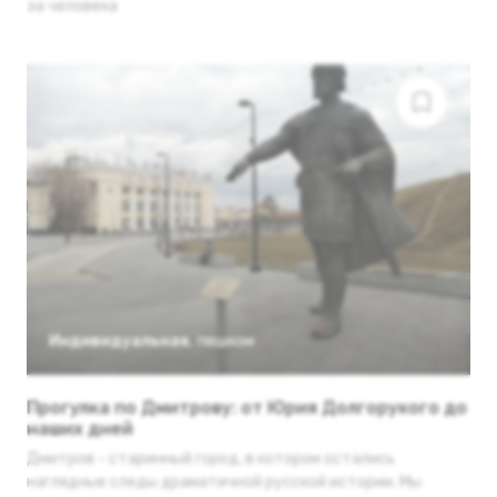
за человека
Индивидуальная
,
пешком
Прогулка по Дмитрову: от Юрия Долгорукого до
наших дней
Дмитров - старинный город, в котором остались
наглядные следы драматичной русской истории. Мы