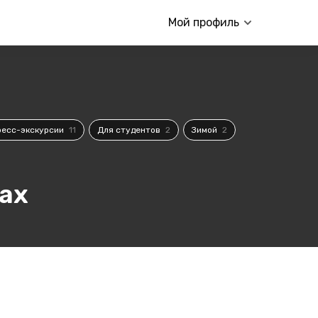
Мой профиль
ресс-экскурсии
11
Для студентов
2
Зимой
2
ах