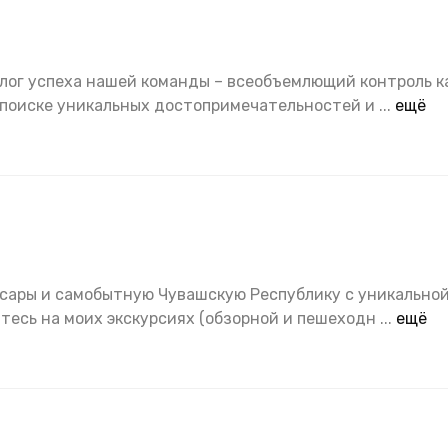
алог успеха нашей команды – всеобъемлющий контроль к
 поиске уникальных достопримечательностей и
...
ещё
ксары и самобытную Чувашскую Республику с уникально
итесь на моих экскурсиях (обзорной и пешеходн
...
ещё