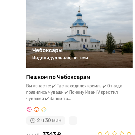
Чебоксары
Индивидуальная
,
пешком
Пешком по Чебоксарам
Вы узнаете: ✔️ Где находился кремль ✔️ Откуда
появились чуваши ✔️ Почему Иван IV крестил
чувашей ✔️ Зачем та...
2 ч 30 мин
3363 ₽
3540 ₽