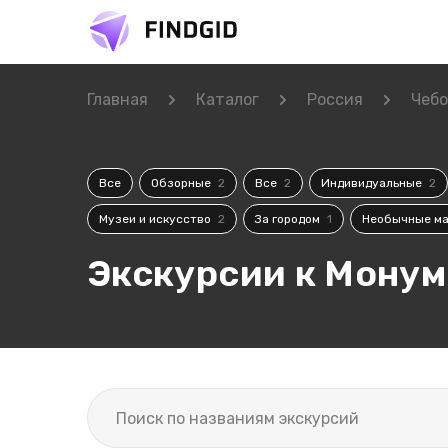
Главная
Каталог
Россия
Чебо
Все
Обзорные
2
Все
2
Индивидуальные
2
Музеи и искусство
2
За городом
1
Необычные м
Экскурсии к Монум