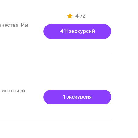
4.72
ачества. Мы
411 экскурсий
й историей
1 экскурсия