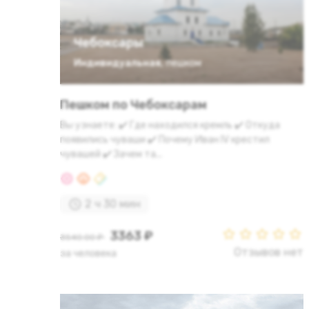
Чебоксары
Индивидуальная
,
пешком
Пешком по Чебоксарам
Вы узнаете: ✔️ Где находился кремль ✔️ Откуда
появились чуваши ✔️ Почему Иван IV крестил
чувашей ✔️ Зачем та...
2 ч 30 мин
3363 ₽
3540.00 ₽
Отзывов нет
за человека