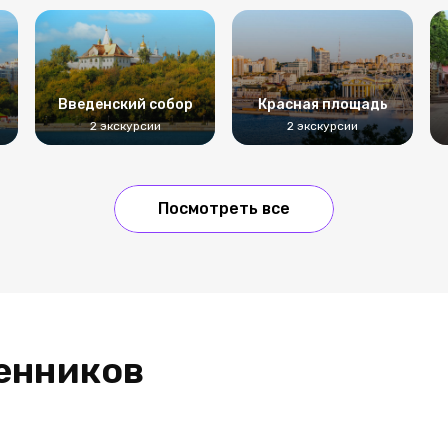
Введенский собор
Красная площадь
2 экскурсии
2 экскурсии
Посмотреть все
енников