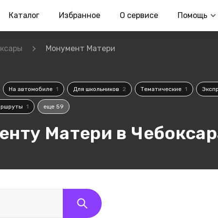
Каталог
Избранное
О сервисе
Помощь
ксары
Монумент Матери
На автомобиле
1
Для школьников
2
Тематические
1
Эксп
аршруты
1
еще 59
енту Матери в Чебоксар