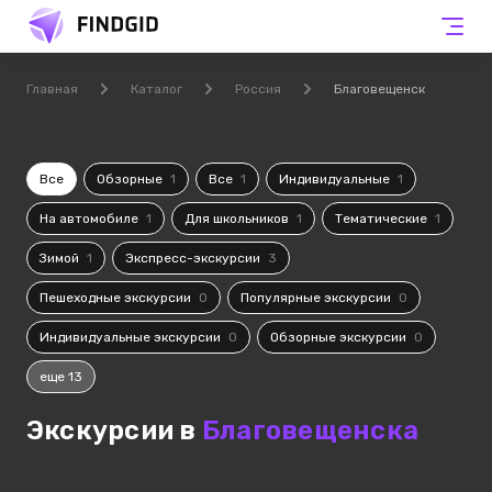
Главная
Каталог
Россия
Благовещенск
Все
Обзорные
1
Все
1
Индивидуальные
1
На автомобиле
1
Для школьников
1
Тематические
1
Зимой
1
Экспресс-экскурсии
3
Пешеходные экскурсии
0
Популярные экскурсии
0
Индивидуальные экскурсии
0
Обзорные экскурсии
0
еще 13
Экскурсии в
Благовещенска