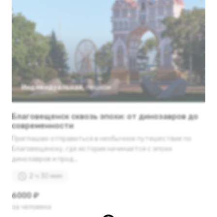
Индивидуальная
,
пешком
Благовещенск сквозь эпохи: от динозавров до
современности
Приглашаю отправиться в необычное путешествие по
Благовещенску, где история начинается с эпохи
динозавров и прод...
2 ч 30 мин
6000 ₽
за человека