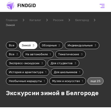
Главная
Каталог
Россия
Белгород
Зимой
Все
Зимой
3
Обзорные
2
Индивидуальные
3
Все
3
На автомобиле
1
Тематические
3
Экспресс-экскурсии
3
Для студентов
3
История и архитектура
1
Для школьников
1
Необычные маршруты
1
Музеи и искусство
1
еще 25
Экскурсии зимой в Белгороде