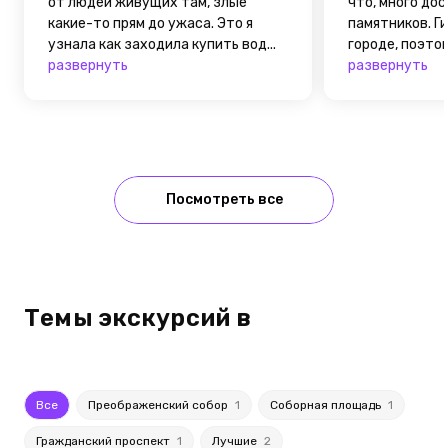
от людей живущих там, злые
что, много до
какие-то прям до ужаса. Это я
памятников. Г
узнала как заходила купить вод...
городе, поэтом
развернуть
развернуть
Посмотреть все
Темы экскурсий в
Все
Преображенский собор
1
Соборная площадь
1
Гражданский проспект
1
Лучшие
2