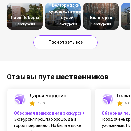
Белгородский
художественный
С
Парк Победы
музей
Белогорье
1 экскурсия
1 экскурсия
1 экскурсия
1
Посмотреть все
Отзывы путешественников
Дарья Бердник
Гелла
3.00
5.0
Обзорная пешеходная экскурсия по Белгороду
Обзорная пеш
Экскурсия прошла хорошо, да и
Город очень к
город понравился. Но была в шоке
ухоженный. По