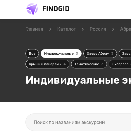
Главная
Каталог
Россия
Абр
Все
Индивидуальные
3
Озеро Абрау
3
Заво
Крыши и панорамы
4
Тематические
3
Экспресс-
Индивидуальные э