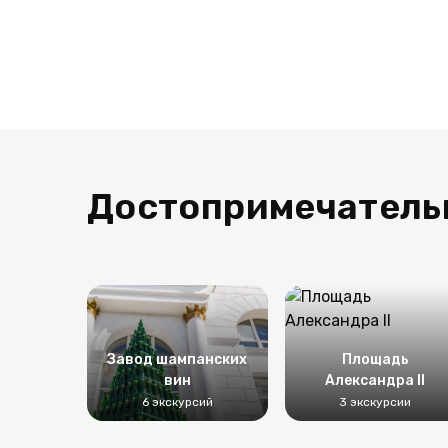
Достопримечатель
Завод шампанских
Площадь
вин
Александра II
6 экскурсий
3 экскурсии