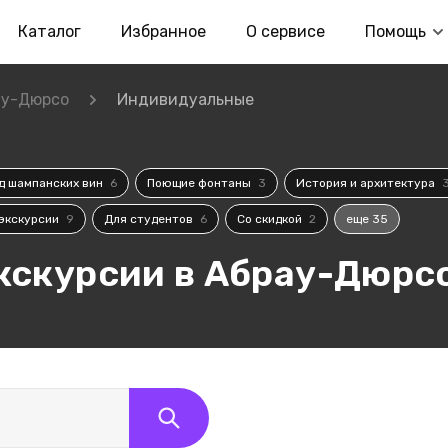
Каталог
Избранное
О сервисе
Помощь
ау-Дюрсо
Индивидуальные
д шампанских вин
6
Поющие фонтаны
3
История и архитектура
экскурсии
9
Для студентов
6
Со скидкой
2
еще 35
кскурсии в Абрау-Дюрс