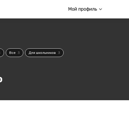
Мой профиль
3
Все
3
Для школьников
3
о