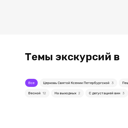
Темы экскурсий в
Все
Церковь Святой Ксении Петербургской
3
Пе
Весной
12
На выходных
2
С дегустацией вин
3