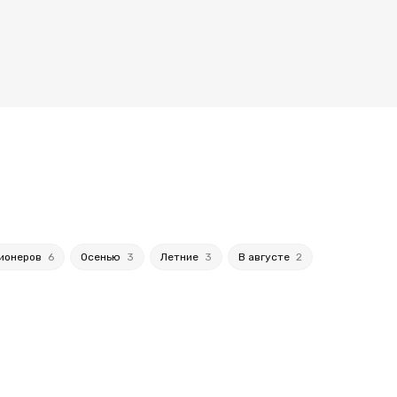
сионеров
6
Осенью
3
Летние
3
В августе
2