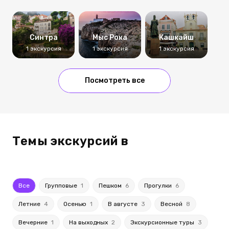
Синтра
Мыс Рока
Кашкайш
1 экскурсия
1 экскурсия
1 экскурсия
Посмотреть все
Темы экскурсий в
Все
Групповые
1
Пешком
6
Прогулки
6
Летние
4
Осенью
1
В августе
3
Весной
8
Вечерние
1
На выходных
2
Экскурсионные туры
3