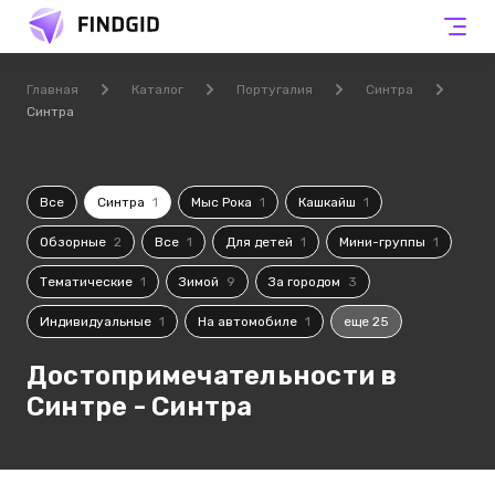
Главная
Каталог
Португалия
Синтра
Синтра
Все
Синтра
1
Мыс Рока
1
Кашкайш
1
Обзорные
2
Все
1
Для детей
1
Мини-группы
1
Тематические
1
Зимой
9
За городом
3
Индивидуальные
1
На автомобиле
1
еще 25
Достопримечательности в
Синтре - Синтра