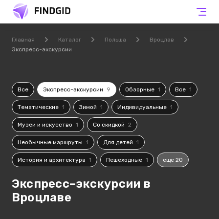
Главная
Каталог
Польша
Вроцлав
Экспресс-экскурсии
Все
Экспресс-экскурсии
9
Обзорные
1
Все
1
Тематические
1
Зимой
1
Индивидуальные
1
Музеи и искусство
1
Со скидкой
2
Необычные маршруты
1
Для детей
1
История и архитектура
1
Пешеходные
1
еще 20
Экспресс–экскурсии в
Вроцлаве