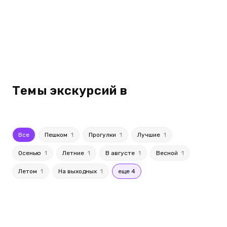
Темы экскурсий в
Все
Пешком
1
Прогулки
1
Лучшие
1
Осенью
1
Летние
1
В августе
1
Весной
1
Летом
1
На выходных
1
еще 4