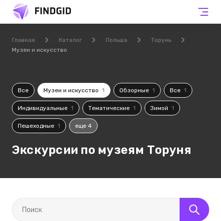
Главная
Каталог
Польша
Торунь
Музеи и искусство
Все
Музеи и искусство
1
Обзорные
1
Все
1
Индивидуальные
1
Тематические
1
Зимой
1
Пешеходные
1
еще 4
Экскурсии по музеям Торуня