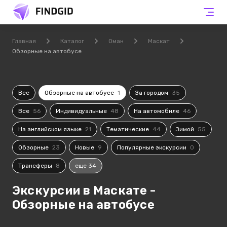
Главная
Каталог
Оман
Маскат
Обзорные на автобусе
Все
Обзорные на автобусе
1
За городом
35
Все
56
Индивидуальные
48
На автомобиле
46
На английском языке
21
Тематические
44
Зимой
55
Обзорные
23
Новые
9
Популярные экскурсии
0
Трансферы
8
еще 34
Экскурсии в Маскате -
Обзорные на автобусе