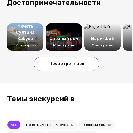
Достопримечательности
Мечеть
Султана
Кабуса
Оперный дом
Вади-Шаб
17 экскурсий
16 экскурсий
2 экскурсии
Посмотреть все
Темы экскурсий в
Все
Мечеть Султана Кабуса
17
Оперный дом
16