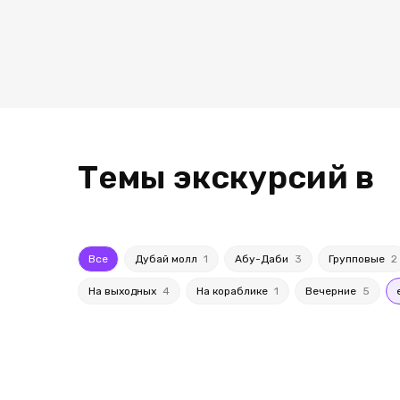
Темы экскурсий в
Все
Дубай молл
1
Абу-Даби
3
Групповые
2
На выходных
4
На кораблике
1
Вечерние
5