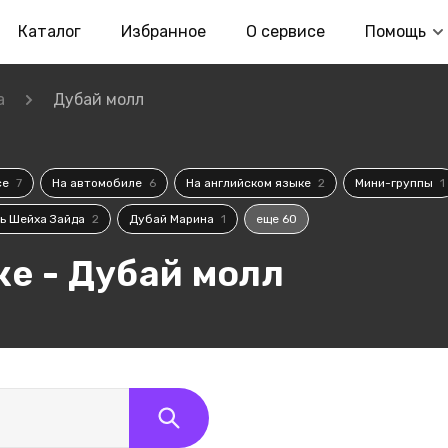
Каталог
Избранное
О сервисе
Помощь
а
Дубай молл
се
7
На автомобиле
6
На английском языке
2
Мини-группы
1
ь Шейха Зайда
2
Дубай Марина
1
еще 60
е - Дубай молл