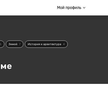
Мой профиль
5
Зимой
7
История и архитектура
4
аме