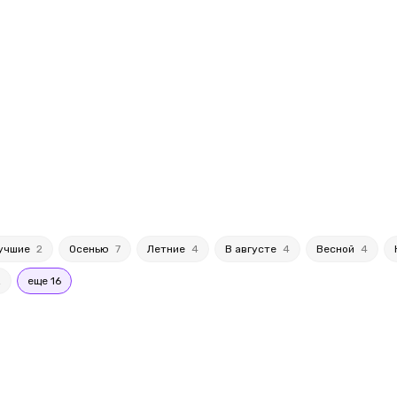
учшие
2
Осенью
7
Летние
4
В августе
4
Весной
4
2
еще 16