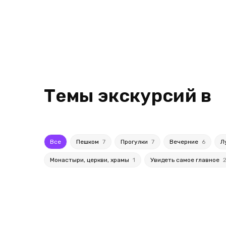
Темы экскурсий в
Все
Пешком
7
Прогулки
7
Вечерние
6
Л
Монастыри, церкви, храмы
1
Увидеть самое главное