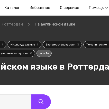
Каталог
Избранное
О сервисе
Помощь
Роттердам
На английском языке
е
7
Индивидуальные
7
Экспресс-экскурсии
3
Тематические
пулярные экскурсии
0
еще 16
ийском языке в Роттерд