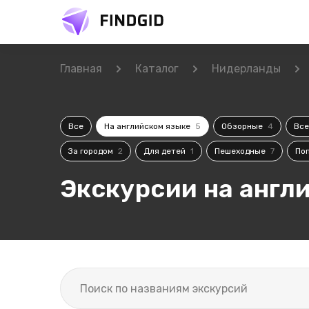
Главная
Каталог
Нидерланды
Все
На английском языке
5
Обзорные
4
Вс
За городом
2
Для детей
1
Пешеходные
7
По
Экскурсии на англ