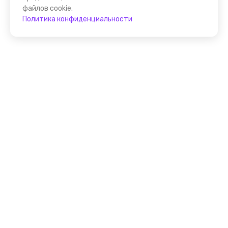
файлов cookie.
Политика конфиденциальности
Присоединяйтесь к
FindGid!
Размещайте свои экскурсии уже прямо сейчас!
Стать гидом на FindGid