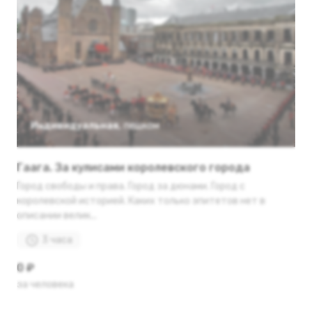
Индивидуальная
,
пешком
Гаага. За кулисами королевского города
Город свободы и права. Город за дюнами. Город с
королевской историей. Каких только эпитетов нет в
описании велик...
3 часа
0 ₽
за человека