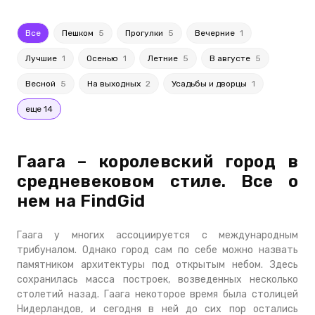
Все
Пешком
5
Прогулки
5
Вечерние
1
Лучшие
1
Осенью
1
Летние
5
В августе
5
Весной
5
На выходных
2
Усадьбы и дворцы
1
еще 14
Гаага – королевский город в
средневековом стиле. Все о
нем на FindGid
Гаага у многих ассоциируется с международным
трибуналом. Однако город сам по себе можно назвать
памятником архитектуры под открытым небом. Здесь
сохранилась масса построек, возведенных несколько
столетий назад. Гаага некоторое время была столицей
Нидерландов, и сегодня в ней до сих пор остались