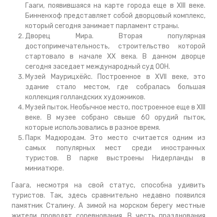
Гааги, появившаяся на карте города еще в XIII веке.
Бинненхоф представляет собой дворцовый комплекс,
который сегодня занимает парламент страны.
Дворец Мира. Вторая популярная
достопримечательность, строительство которой
стартовало в начале XX века. В данном дворце
сегодня заседает международный суд ООН.
Музей Маурицхёйс. Построенное в XVII веке, это
здание стало местом, где собралась большая
коллекция голландских художников.
Музей пыток. Необычное место, построенное еще в XIII
веке. В музее собрано свыше 60 орудий пыток,
которые использовались в разное время.
Парк Мадюродам. Это место считается одним из
самых популярных мест среди иностранных
туристов. В парке выстроены Нидерланды в
миниатюре.
Гаага, несмотря на свой статус, способна удивить
туристов. Так, здесь сравнительно недавно появился
памятник Сталину. А зимой на морском берегу местные
жители проводят соревнования. В честь празднования