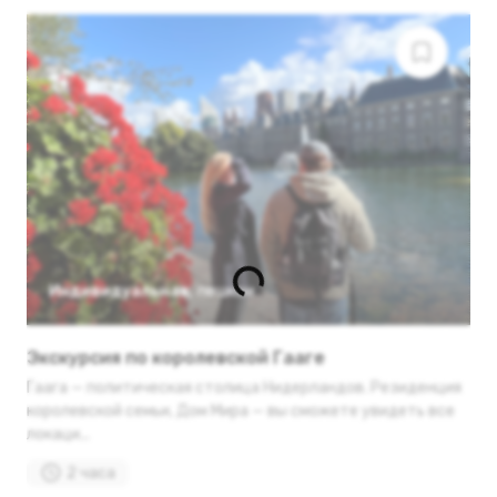
Индивидуальная
,
пешком
Экскурсия по королевской Гааге
Гаага — политическая столица Нидерландов. Резиденция
королевской семьи, Дом Мира — вы сможете увидеть все
локаци...
2 часа