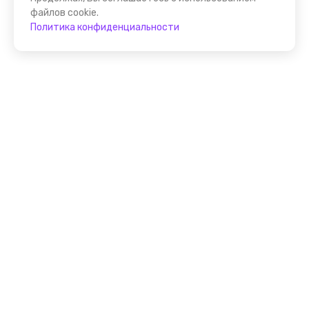
файлов cookie.
Политика конфиденциальности
Присоединяйтесь к
FindGid!
Размещайте свои экскурсии уже прямо сейчас!
Стать гидом на FindGid