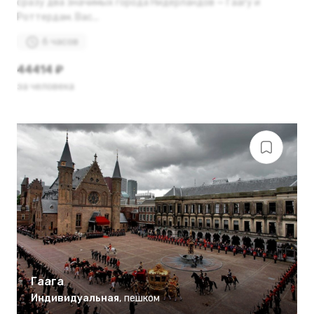
сразу два значимых города Нидерландов — Гаагу и
Роттердам. Вас...
6 часов
44414 ₽
за человека
Гаага
Индивидуальная
,
пешком