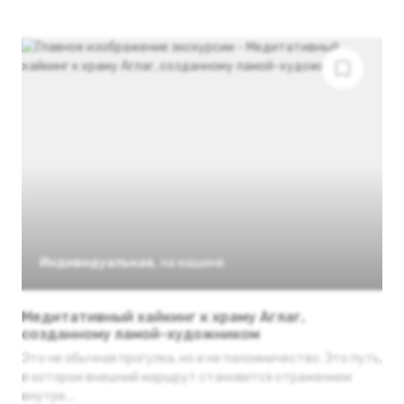
Индивидуальная
,
на машине
Медитативный хайкинг к храму Аглаг,
созданному ламой-художником
Это не обычная прогулка, но и не паломничество. Это путь,
в котором внешний маршрут становится отражением
внутре...