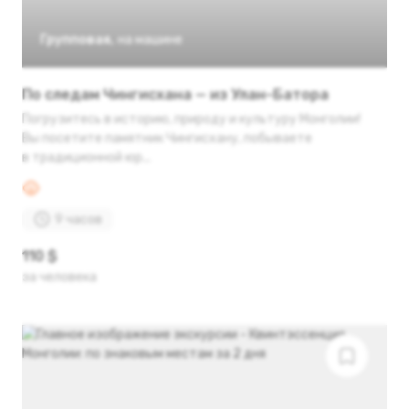
Групповая
,
на машине
По следам Чингисхана — из Улан-Батора
Погрузитесь в историю, природу и культуру Монголии!
Вы посетите памятник Чингисхану, побываете
в традиционной юр...
9 часов
110 $
за человека