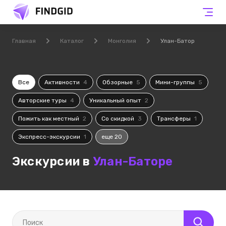
Главная
Каталог
Монголия
Улан-Батор
Все
Активности
4
Обзорные
5
Мини-группы
5
Авторские туры
4
Уникальный опыт
2
Пожить как местный
2
Со скидкой
3
Трансферы
1
Экспресс-экскурсии
1
еще 20
Экскурсии в
Улан-Баторе