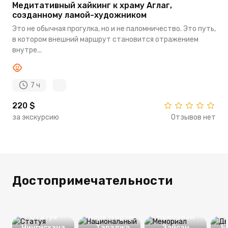
Медитативный хайкинг к храму Аглаг,
созданному ламой-художником
Это не обычная прогулка, но и не паломничество. Это путь,
в котором внешний маршрут становится отражением
внутре...
7 ч
220 $
за экскурсию
Отзывов нет
Достопримечательности
Национальный
Статуя
парк «Горхи-
Мемориал
Чингисхана
Тэрэлж»
Зайсан
Б