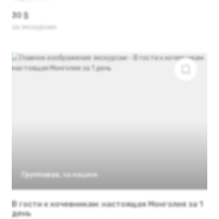
30 $
за экскурсию
Групповая
,
на машине
В гости к кочевникам: настоящая Монголия за 1
день