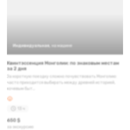
Индивидуальная
,
на машине
Квинтэссенция Монголии: по знаковым местам
за 2 дня
За короткую поездку сложно почувствовать Монголию:
часто приходится выбирать между древней историей,
кочевым быт...
13 ч
650 $
за экскурсию