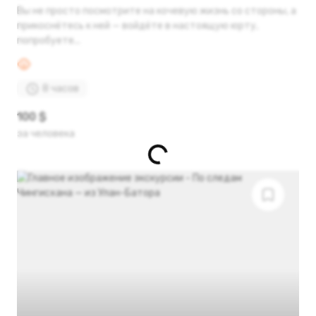
Вы не просто посмотрите на кочевую жизнь со стороны, а
прикоснётесь к ней — войдёте в настоящую юрту,
попробуете...
8 часов
100 $
за человека