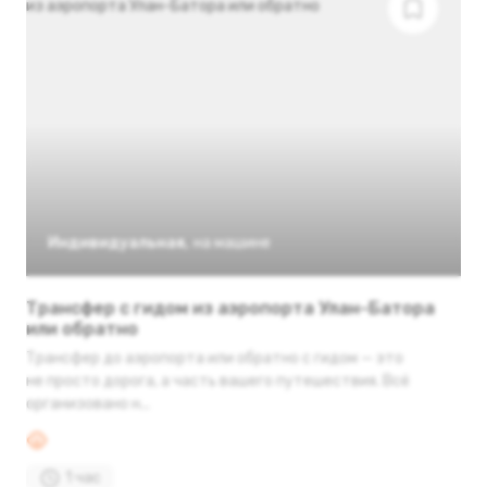
Индивидуальная
,
на машине
Трансфер с гидом из аэропорта Улан-Батора
или обратно
Трансфер до аэропорта или обратно с гидом — это
не просто дорога, а часть вашего путешествия. Всё
организовано н...
1 час