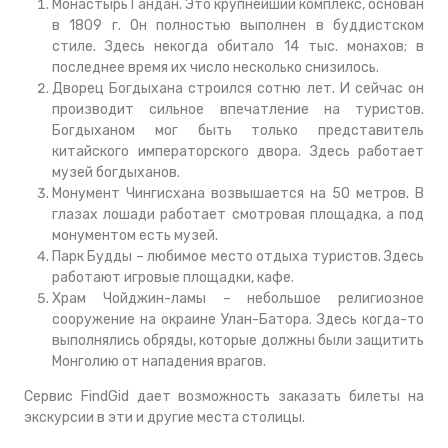
Монастырь Гандан. Это крупнейший комплекс, основан
в 1809 г. Он полностью выполнен в буддистском
стиле. Здесь некогда обитало 14 тыс. монахов; в
последнее время их число несколько снизилось.
Дворец Богдыхана строился сотню лет. И сейчас он
производит сильное впечатление на туристов.
Богдыханом мог быть только представитель
китайского императорского двора. Здесь работает
музей богдыханов.
Монумент Чингисхана возвышается на 50 метров. В
глазах лошади работает смотровая площадка, а под
монументом есть музей.
Парк Будды – любимое место отдыха туристов. Здесь
работают игровые площадки, кафе.
Храм Чойджин-ламы – небольшое религиозное
сооружение на окраине Улан-Батора. Здесь когда-то
выполнялись обряды, которые должны были защитить
Монголию от нападения врагов.
Сервис FindGid дает возможность заказать билеты на
экскурсии в эти и другие места столицы.