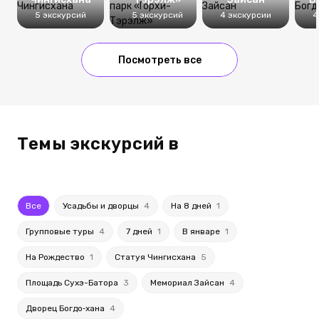
5 экскурсий
5 экскурсий
4 экскурсии
4
Посмотреть все
Темы экскурсий в
Все
Усадьбы и дворцы
4
На 8 дней
1
Групповые туры
4
7 дней
1
В январе
1
На Рождество
1
Статуя Чингисхана
5
Площадь Сухэ-Батора
3
Мемориал Зайсан
4
Дворец Богдо‑хана
4