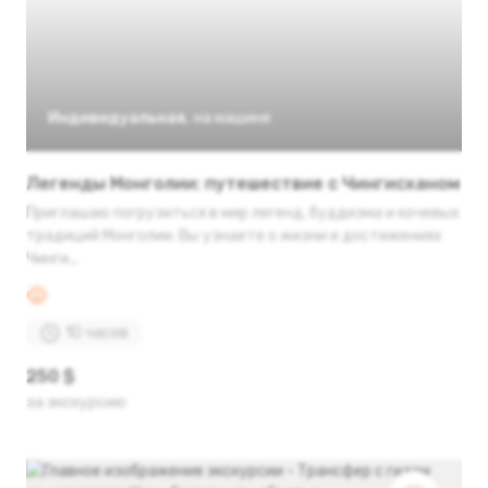
Индивидуальная
,
на машине
Легенды Монголии: путешествие с Чингисханом
Приглашаю погрузиться в мир легенд, буддизма и кочевых
традиций Монголии. Вы узнаете о жизни и достижениях
Чинги...
10 часов
250 $
за экскурсию