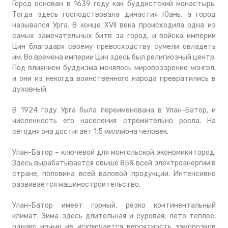
Город основан в 1639 году как буддистский монастырь.
Тогда здесь господствовала династия Юань, а город
назывался Урга. В конце XVII века происходила одна из
самых замечательных битв за город, и войска империи
Цин благодаря своему превосходству сумели овладеть
им. Во времена империи Цин здесь был религиозный центр.
Под влиянием буддизма менялось мировоззрение монгол,
и они из некогда воинственного народа превратились в
духовный.
В 1924 году Урга была переименована в Улан-Батор, и
численность его населения стремительно росла. На
сегодня она достигает 1,5 миллиона человек.
Улан-Батор – ключевой для монгольской экономики город.
Здесь вырабатывается свыше 85% всей электроэнергии в
стране, половина всей валовой продукции. Интенсивно
развивается машиностроительство.
Улан-Батор имеет горный, резко континентальный
климат. Зима здесь длительная и суровая, лето теплое,
однако ночью не исключается вероятность заморозков