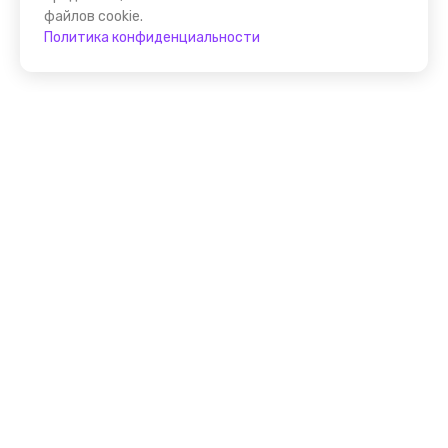
файлов cookie.
Политика конфиденциальности
Присоединяйтесь к
FindGid!
Размещайте свои экскурсии уже прямо сейчас!
Стать гидом на FindGid