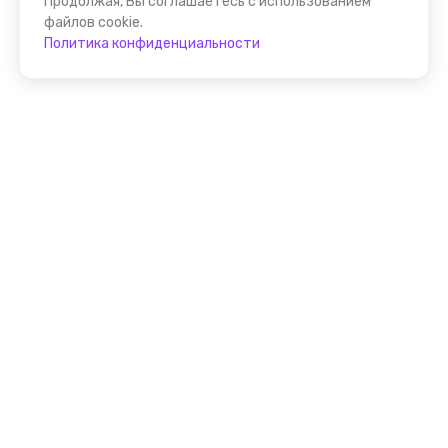
Продолжая, Вы соглашаетесь с использованием
файлов cookie.
Политика конфиденциальности
Присоединяйтесь к
FindGid!
Размещайте свои экскурсии уже прямо сейчас!
Стать гидом на FindGid