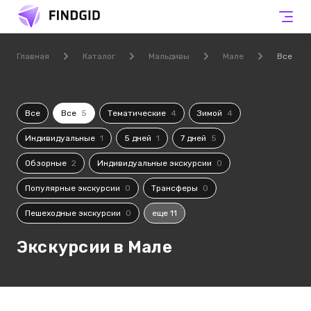
Главная
Каталог
Мальдивы
Мале
Все
Все
Все
5
Тематические
4
Зимой
4
Индивидуальные
1
5 дней
1
7 дней
5
Обзорные
2
Индивидуальные экскурсии
0
Популярные экскурсии
0
Трансферы
0
Пешеходные экскурсии
0
еще 11
Экскурсии в Мале