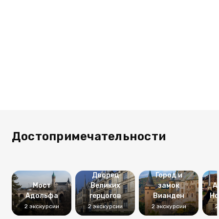
Достопримечательности
Дворец
Город и
Мост
Великих
замок
А
Адольфа
герцогов
Вианден
Но
2 экскурсии
2 экскурсии
2 экскурсии
2