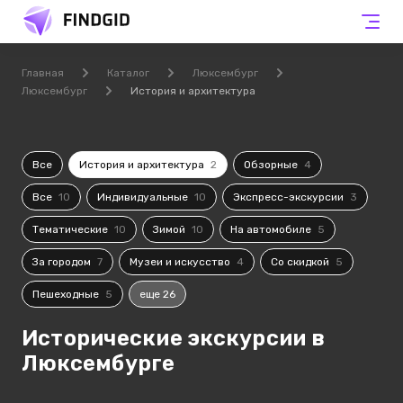
Главная
Каталог
Люксембург
Люксембург
История и архитектура
Все
История и архитектура
2
Обзорные
4
Все
10
Индивидуальные
10
Экспресс-экскурсии
3
Тематические
10
Зимой
10
На автомобиле
5
За городом
7
Музеи и искусство
4
Со скидкой
5
Пешеходные
5
еще 26
Исторические экскурсии в
Люксембурге