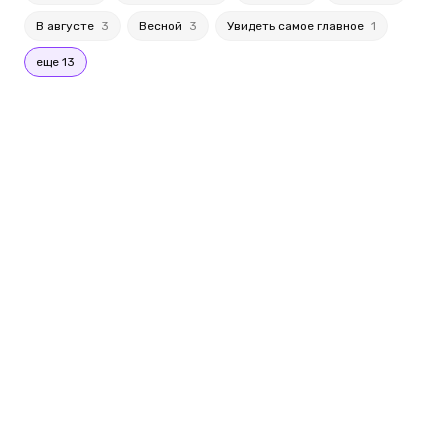
В августе
3
Весной
3
Увидеть самое главное
1
еще 13