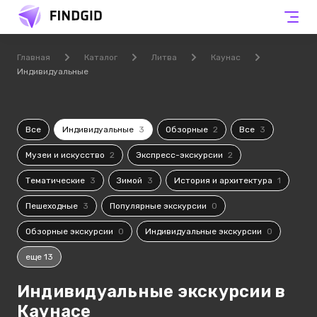
Главная
Каталог
Литва
Каунас
Индивидуальные
Все
Индивидуальные
3
Обзорные
2
Все
3
Музеи и искусство
2
Экспресс-экскурсии
2
Тематические
3
Зимой
3
История и архитектура
1
Пешеходные
3
Популярные экскурсии
0
Обзорные экскурсии
0
Индивидуальные экскурсии
0
еще 13
Индивидуальные экскурсии в
Каунасе