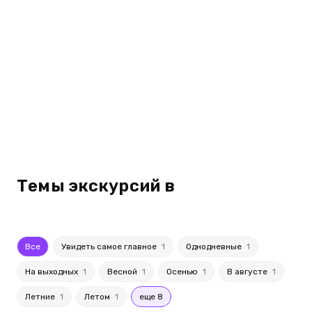
Темы экскурсий в
Все
Увидеть самое главное
1
Однодневные
1
На выходных
1
Весной
1
Осенью
1
В августе
1
Летние
1
Летом
1
еще 8