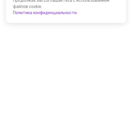
Продолжая, Вы соглашаетесь с использованием
файлов cookie.
Политика конфиденциальности
Присоединяйтесь к
FindGid!
Размещайте свои экскурсии уже прямо сейчас!
Стать гидом на FindGid