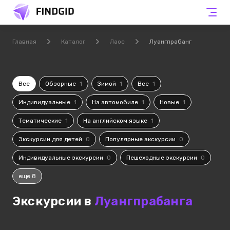
Главная
Каталог
Лаос
Луангпрабанг
Все
Обзорные
1
Зимой
1
Все
1
Индивидуальные
1
На автомобиле
1
Новые
1
Тематические
1
На английском языке
1
Экскурсии для детей
0
Популярные экскурсии
0
Индивидуальные экскурсии
0
Пешеходные экскурсии
0
еще 8
Экскурсии в
Луангпрабанга