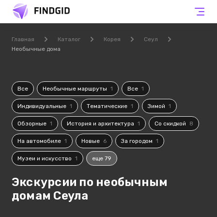
Главная
Каталог
Корея
Сеул
Необычные дома
Все
Необычные маршруты
1
Все
1
Индивидуальные
1
Тематические
1
Зимой
1
Обзорные
1
История и архитектура
1
Со скидкой
8
На автомобиле
1
Новые
6
За городом
1
Музеи и искусство
1
еще 79
Экскурсии по необычным
домам Сеула